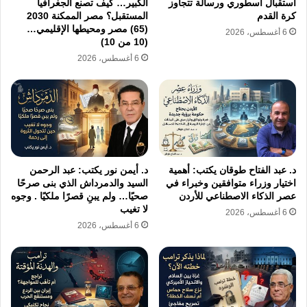
استقبال أسطوري ورسالة تتجاوز
الكبير… كيف تصنع الجغرافيا
الولايات المتحدة عموماً، وفي الرئيس ترامب على
كرة القدم
المستقبل؟ مصر الممكنة 2030
وجه الخصوص، ومن ثم يؤكد حاجة إيران الماسة
(65) مصر ومحيطها الإقليمي…
6 أغسطس، 2026
(10 من 10)
إلى ضمانات دولية تصلح لتحصين أي اتفاق يمكن
6 أغسطس، 2026
التوصل إليه، كي لا يستطيع ترامب أو أي رئيس
أميركي آخر يأتي بعده أن يتنكر له مثلما حدث مع
الاتفاق الذي سبق لإيران أن أبرمته عام 2015 مع
مجموعة 5+1.
د. عبد الفتاح طوقان يكتب: أهمية
د. أيمن نور يكتب: عبد الرحمن
اختيار وزراء متوافقين وخبراء في
السيد والدمرداش الذي بنى صرحًا
فترامب يحاول إقناع العالم بأن السبب في عدم
عصر الذكاء الاصطناعي للأردن
صحيًا… ولم يبنِ قصرًا ملكيًا . وجوه
التوصل إلى اتفاق حتى الآن يعود إلى إصرار إيران
لا تغيب
6 أغسطس، 2026
6 أغسطس، 2026
على مواصلة برنامجها النووي غير السلمي، وهو
ادعاء غير صحيح لأن إيران أبدت استعدادها للقيام
بكل ما هو ضروري لإثبات سلمية برنامجها النووي،
بدليل موافقتها على تخفيض نسبة تخصيب