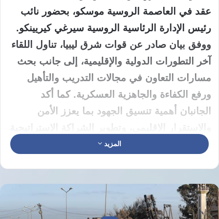
عقد في العاصمة الروسية موسكو، بحضور نائب
رئيس الإدارة الرئاسية الروسية سيرغي كيريينكو.
ووفق بيان صادر عن قوات شرق ليبيا، تناول اللقاء
آخر التطورات الدولية والإقليمية، إلى جانب بحث
مسارات التعاون في مجالات التدريب والتأهيل
ورفع الكفاءة والجاهزية العسكرية.
كما أكد
الجانبان أهمية تنسيق الجهود بما يعزز الأمن
والاستقرار الإقليمي، وتطوير الشراكة الاستراتيجية
بما يخدم المصالح المشتركة.
المزيد
شراكة عسكرية متنامية بين موسكو
وقوات شرق ليبيا
يأتي اللقاء في سياق تقارب عسكري متصاعد بين