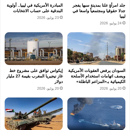
تحويل التعاون من مستوى الزيارات إلى برامج
جلد امرأةٍ علنا بمدينةِ سبها يفجر
المبادرة الأمريكية في ليبيا.. أولوية
جدلا حقوقيا ومجتمعياً واسعا في
البندقية على حساب الانتخابات
عملية أكثر استمرارية.
ليبيا
23 يوليو، 2026
ويأتي هذا اللقاء بينما تواصل روسيا إعادة هيكلة
24 يوليو، 2026
أدوات نفوذها العسكري في إفريقيا بعد تراجع دور
“فاغنر” بصيغتها القديمة، مع دمج بعض شبكاتها
وأنشطتها ضمن ترتيبات أقرب إلى وزارة الدفاع
الروسية.
وتشير تقارير دولية إلى أن “الفيلق
السودان يرفض العقوبات الأمريكية
إيكواس توافق على مشروع خط
الإفريقي” أصبح أحد أبرز أطر الحضور الروسي
ويصف اتهامات استخدام الأسلحة
غاز نيجيريا المغرب بقيمة 27 مليار
الكيميائية بـ«المزاعم الباطلة»
دولار
الجديد في القارة، رغم استمرار التحديات
20 يوليو، 2026
20 يوليو، 2026
المرتبطة بانتشاره وفعاليته في بعض الساحات
الإفريقية.
ويعكس اللقاء استمرار الرهان الروسي على ليبيا