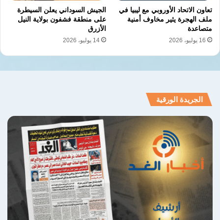
تعاون الاتحاد الأوروبي مع ليبيا في
الجيش السوداني يعلن السيطرة
كنقطة ارتكاز في شمال إفريقيا، في وقت لا تزال
ملف الهجرة يثير مخاوف أمنية
على منطقة فشفون بولاية النيل
متصاعدة
الأزرق
فيه البلاد منقسمة بين سلطات ومراكز نفوذ
16 يوليو، 2026
14 يوليو، 2026
متنافسة، وسط محاولات دولية متكررة لدفع
المسار السياسي نحو تسوية شاملة.
الجريدة الورقية
نسخ الرابط