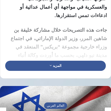
والعسكرية في مواجهة أي أعمال عدائية أو
ادعاءات تمس استقرارها.
جاءت هذه التصريحات خلال مشاركة خليفة بن
شاهين المرر، وزير الدولة الإماراتي، في اجتماع
وزراء خارجية مجموعة “بريكس” المنعقد في
مدينة نيو دلهي، بحسب ما أوردت وكالة أنباء
الإمارات (وام)، الجمعة.
المزيد
وجدّد المرر رفض أبوظبي لما وصفه بـ”ادعاءات
الجانب الإيراني” ومحاولات تبرير الهجمات التي
استهدفت الإمارات ودولاً أخرى في المنطقة،
معتبراً أنها تمثل انتهاكاً واضحاً لميثاق الأمم المتحدة
العالم العربي