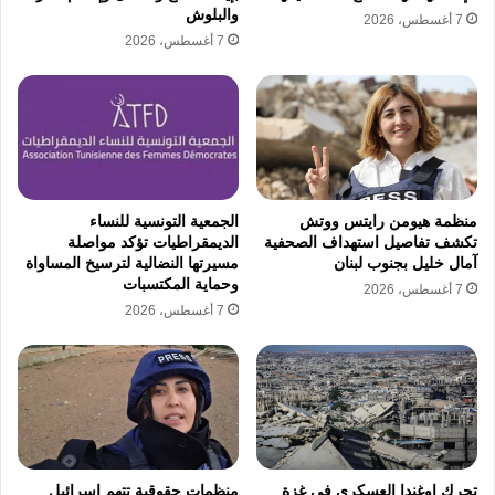
غياب الاستقرار الامني
مدينة حمص السورية
والبلوش
7 أغسطس، 2026
7 أغسطس، 2026
نسخ الرابط
منظمة هيومن رايتس ووتش
الجمعية التونسية للنساء
تكشف تفاصيل استهداف الصحفية
الديمقراطيات تؤكد مواصلة
آمال خليل بجنوب لبنان
مسيرتها النضالية لترسيخ المساواة
وحماية المكتسبات
7 أغسطس، 2026
7 أغسطس، 2026
تحرك اوغندا العسكري في غزة
منظمات حقوقية تتهم إسرائيل