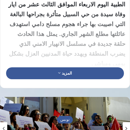
الطبية اليوم الاربعاء الموافق الثالث عشر من ايار
وفاة سيدة من حي السبيل متأثرة بجراحها البالغة
التي اصيبت بها جراء هجوم مسلح دامي استهدف
عائلتها مطلع الشهر الجاري. يمثل هذا الحادث
حلقة جديدة في مسلسل الانهيار الامني الذي
يضرب المنطقة ويهدد حياة المدنيين العزل بشكل
يومي ومباشر.
المزيد
انهيار منظومة الحماية في المناطق
السكنية بحمص
بدأت المأساة الحقيقية في الرابع من ايار الجاري
حينما اقدم مسلحون مجهولون يستقلون دراجة
تونس
نارية خلال ساعات المساء على استهداف محل