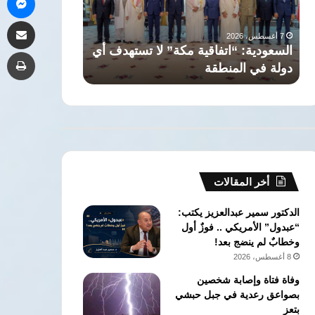
أي
وإبراهيم
7 أغسطس، 2026
مشاركة 
دولة
حسن..
7 أغسطس، 2026
في
أشهر
السعودية: “اتفاقية مكة” لا تستهدف أي
حسن.. أشهر تو
طب
المنطقة
توائم
دولة في المنطقة
الأخضر
عرفها
المستطيل
الأخضر
أخر المقالات
الدكتور سمير عبدالعزيز يكتب:
“عبدول” الأمريكي .. فوزٌ أول
وخطابٌ لم ينضج بعد!
8 أغسطس، 2026
وفاة فتاة وإصابة شخصين
بصواعق رعدية في جبل حبشي
بتعز