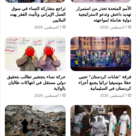
معادية لتبرير ما جرى من استخدام للكلاب في
الأمم المتحدة تحذر من استمرار
تراجع مشاركة النساء في سوق
الاعتداءات الجنسية والتعذيب الكاريكاتوري.
تهديد داعش وتدعو لاستراتيجية
العمل الإيراني وتأنيث الفقر يهدد
وشددت الجهات المهنية على عدم صحة شائعات
دولية شاملة لمواجهته
الملايين
7 أغسطس، 2026
7 أغسطس، 2026
سحب المقال مؤكدة مصداقية المراسل
المتخصص في تغطية العنف الجنسي بمناطق
النزاع. وتأتي هذه التطورات وسط تقارير متزايدة
عن وفيات داخل السجون وحالات تعذيب وحشية.
فرقة “شابات كردستان” تحيي
حركة نساء بنجشير تطالب بتحقيق
حفلا موسيقيا تراثيا يجمع أجزاء
دولي مستقل في انتهاكات طالبان
انتهاكات جنسية
تعذيب السجون
كردستان في السليمانية
بالولاية
7 أغسطس، 2026
7 أغسطس، 2026
جرائم الاحتلال
حقوق الإنسان
معتقلين فلسطينيين
نسخ الرابط