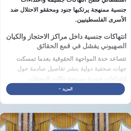
جنسية ممنهجة يرتكبها جنود ومحققو الاحتلال ضد
الأسرى الفلسطينيين.
انتهاكات جنسية داخل مراكز الاحتجاز والكيان
الصهيوني يفشل في قمع الحقائق
تتصاعد حدة المواجهة الحقوقية بعدما تمسكت
جهات صحفية دولية بنشر تفاصيل صادمة حول
اعتداءات جنسية ممنهجة طالت المعتقلين
الفلسطينيين. ورفضت الأوساط المهنية كل
المزيد
الضغوط الرامية لحجب كواليس الجرائم التي
يرتكبها جنود الاحتلال والمستوطنون والمحققون
داخل السجون. وتتضمن المعلومات الموثقة
شهادات حية لضحايا من الرجال والنساء والأطفال