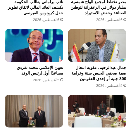
مصر تخطط لمجمع ألواح شمسية
نائب برلماني يطالب الحكومة
بمليار دولار في الزعفرانة لتوطين
بكشف العائد المالي لاتفاق تطوير
بينما تحتاج المرحلة المقبلة إلى بناء اقتصادات
الصناعة وخفض الاستيراد
حقل كرونوس القبرصي
إنتاجية حقيقية تقوم على الصناعة والإنتاج
6 أغسطس، 2026
6 أغسطس، 2026
والتكنولوجيا.
كما رأى أن الدول غير النفطية قد تمتلك فرصة
لبناء نماذج اقتصادية جديدة إذا نجحت في التحول
نحو الاقتصاد الإنتاجي بدل الاعتماد على الأنماط
جمال عبدالرحيم: عقوبة انتحال
تعيين الإعلامي محمد شردي
صفة صحفي الحبس سنة وغرامة
مساعدًا أول لرئيس الوفد
التقليدية الحالية.
300 جنيه أو إحدى العقوبتين
5 أغسطس، 2026
5 أغسطس، 2026
واختتم أحمد ذكر الله مداخلته بالدعوة إلى ما
وصفه بـ”التكامل الانتقائي” بين الدول العربية، إلى
جانب تعزيز دور المجتمع المدني والقطاع الخاص
ورجال الأعمال في بناء مشروعات تعاون اقتصادي