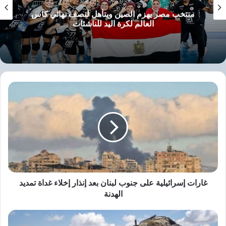
منتخب مصر يهزم الصين ويتأهل لنصف نهائي كأس
العالم لكرة اليد للناشئات
غارات
إسرائيلية
على
جنوب
لبنان
بعد
إنذار
إخلاء
غداة
تمديد
غارات إسرائيلية على جنوب لبنان بعد إنذار إخلاء غداة تمديد
الهدنة
الهدنة
جيش
الاحتلال