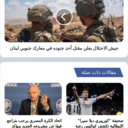
يعلن
مقتل
أحد
جنوده
في
معارك
جنوبي
لبنان
جيش الاحتلال يعلن مقتل أحد جنوده في معارك جنوبي لبنان
مقالات ذات صلة
صحيفة “كورييري ديلا سيرا”
اتحاد الكرة المصري يرحب بتراجع
الإيطالية تكشف كواليس رغبة
فيفا عن مشروعه الجديد ويؤكد