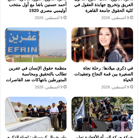
الفقهي الى مقارنة المواد المستحدثة بالاحكام
العريق وتخريج جهابذة العقول في
أحمد حسنين باشا مع أول منتخب
كلية الحقوق جامعة القاهرة
أوليمبي مصري 1920
المستقرة في الشريعة الاسلامية والاجتهادات
9 أغسطس، 2026
9 أغسطس، 2026
الفقهية المعتمدة. تبين القراءة الدينية ان التعديلات
تتجاهل مقاصد الشريعة في حفظ النسل واستقرار
البيوت وتغلب الرؤى المادية على حساب المودة
والرحمة.
في ذكرى ميلادها: رحلة نجاة
منظمة حقوق الإنسان في عفرين
الصغيرة بين قمة النجاح وتعقيدات
تطالب بالتحقيق ومحاسبة
المنتدى المصري للكفاءات
حامد شاكر
الحياة
المتورطين بانتهاكات ضد القاصرات
9 أغسطس، 2026
9 أغسطس، 2026
خالد حمدي
رجب أبو مليح
قانون الأحوال الشخصية
نسخ الرابط
شبكة حركة المرأة الأفغانية تعلن
وان شمال كردستان: إحياء الذكرى