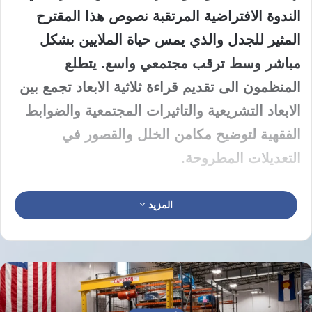
الندوة الافتراضية المرتقبة نصوص هذا المقترح
المثير للجدل والذي يمس حياة الملايين بشكل
مباشر وسط ترقب مجتمعي واسع. يتطلع
المنظمون الى تقديم قراءة ثلاثية الابعاد تجمع بين
الابعاد التشريعية والتاثيرات المجتمعية والضوابط
الفقهية لتوضيح مكامن الخلل والقصور في
التعديلات المطروحة.
يفتتح المستشار القانوني حامد شاكر النقاش عبر
المزيد
استعراض ملامح هذا المقترح المثير للجدل. يسلط
شاكر الضوء على الثغرات القانونية التي تضمنها
المشروع الجديد والتي يرى خبراء انها قد تعصف
باستقرار السلم الاسري. يركز الطرح على تحليل