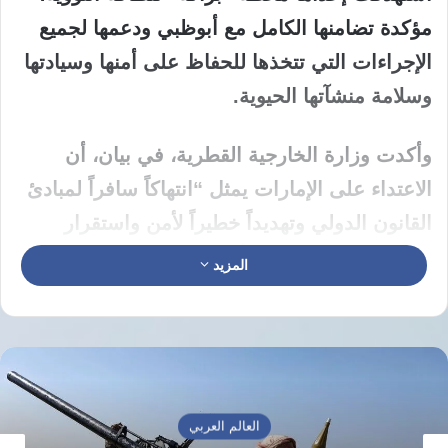
مؤكدة تضامنها الكامل مع أبوظبي ودعمها لجميع
الإجراءات التي تتخذها للحفاظ على أمنها وسيادتها
وسلامة منشآتها الحيوية.
وأكدت وزارة الخارجية القطرية، في بيان، أن
الاعتداء على الإمارات يمثل “انتهاكاً سافراً لمبادئ
القانون الدولي وتهديداً خطيراً لأمن واستقرار
المنطقة”، مشيرة إلى أن الهجمات على المنشآت
المزيد
الحيوية والأعيان المدنية تجاوزت “كافة الخطوط
الحمراء”.
وشددت الدوحة على ضرورة تجنيب المنطقة
تبعات الهجمات غير المبررة والعمل على خفض
العالم العربي