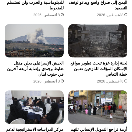
اليمن إلى صراع واسع ويدعو لوقف
للدبلوماسية والحرب ولن تستسلم
وتعاملها باحترافية عالية مع الحادث، واتخاذها
التصعيد
للضغوط
الإجراءات الاحترازية التي أسهمت في الحفاظ
8 أغسطس، 2026
8 أغسطس، 2026
على أعلى مستويات السلامة والأمان، دون تسجيل
إصابات أو تأثير على مستويات السلامة الإشعاعية.
كما أكدت وزارة الخارجية السعودية، في بيان،
إدانة المملكة للهجوم الذي استهدف محطة براكة
لجنة إدارة غزة تبحث تطوير مواقع
الجيش الإسرائيلي يعلن مقتل
الإسكان المؤقت للنازحين ضمن
ضابط وجندي وإصابة أربعة آخرين
للطاقة النووية، مشددة على تضامن الرياض
خطة التعافي
في جنوب لبنان
الكامل مع الإمارات ودعمها لكل ما تتخذه من
8 أغسطس، 2026
8 أغسطس، 2026
إجراءات للحفاظ على سيادتها وأمنها وسلامة
أراضيها.
وفي السياق ذاته، دان الأمين العام لمجلس
التعاون الخليجي جاسم محمد البديوي، بأشد
أزمة تراجع التمويل الإنساني تلتهم
مركز الدراسات الاستراتيجية لدعم