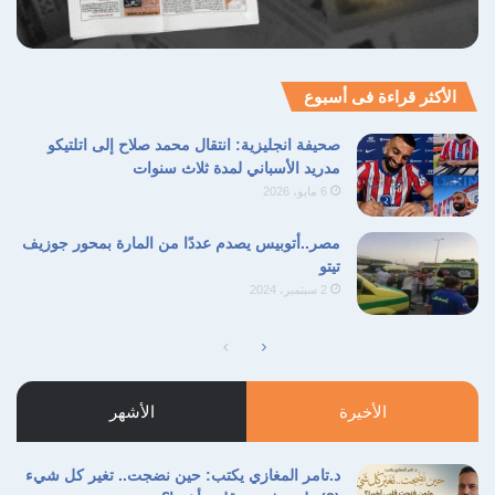
على أمنها واستقرارها وسلامة مواطنيها والمقيمين
على أراضيها
الأكثر قراءة فى أسبوع
نسخ الرابط
صحيفة انجليزية: انتقال محمد صلاح إلى اتلتيكو
مدريد الأسباني لمدة ثلاث سنوات
6 مايو، 2026
مصر..أتوبيس يصدم عددًا من المارة بمحور جوزيف
تيتو
2 سبتمبر، 2024
الصفحة
الصفحة
التالية
السابقة
الأخيرة
الأشهر
د.تامر المغازي يكتب: حين نضجت.. تغير كل شيء