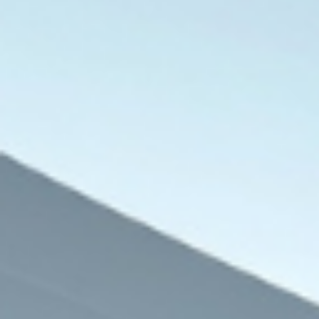
مقالات وآراء
8 أغسطس، 2026
أنور الرشيد يكتب: اتفاق مكة التاريخي س
8 أغسطس، 2026
8 أغسطس، 2026
هيئة الأسرى تطالب الصليب الأحمر بموقف ضد تمديد منع زيارة المعتقلين
خريطة طريق غزة تؤكد أهمية مشاركة المرأة في تحقيق السلام الشامل والمستدام
الدكتور سمير عبدالعزيز يكتب: “عبدول” الأمريكي .. فوزٌ أول وخطابٌ لم ينضج بعد!