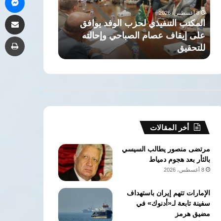
على
صلاح
8 أغسطس، 2026
8 أغسطس، 2026
مشاركة 
إيقاف
لتركيا
المكتب التنفيذي لحزب الوفد يوافق
عمار علي حسن ل
عصام
نقطة
على إيقاف عصام الصباحي وإحالته
صلاح لتركيا نقط
طب
الصباحي
تحول
للتحقيق
إلى الاقتصاد وال
وإحالته
تتجاوز
للتحقيق
الرياضة
إلى
الاقتصاد
والثقافة
أخر المقالات
مرتضى منصور يطالب السيسي
بالثأر بعد هجوم دمياط
8 أغسطس، 2026
الإمارات تتهم إيران باستهداف
سفينة تابعة لـ«أدنوك» في
مضيق هرمز