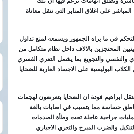
لناشرة وتطلق اتهامات تزعم فيها ان تلك
لمباشر على اغلاق المنابر التي تنقل معاناة
لتحكم في ما يراه الجمهور ويسمعه لمنع تداول
نيين المحتجزين بالالاف داخل نظام متكامل من
ي والنفسي والتجويع بما يشمل التعري القسري
لاب البوليسية على الاجساد العارية للضحايا
عتقل ابراهيم فودة ان الضحايا يتعرضون لهجمات
مناطق حساسة مما يتسبب في اصابات بالغة
 عمليات جراحية عاجلة تحت وطأة الصدمات
تنكيل والضرب المبرح والتعري الاجباري