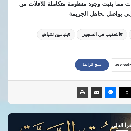
 مما يثبت وجود منظومة متكاملة للافلات من
لي يواصل تجاهل الجريمة
التعذيب في السجون
بنيامين نتنياهو
نسخ الرابط
ماسنجر
مشاركة عبر البريد
طباعة
‫X
رأ التالي