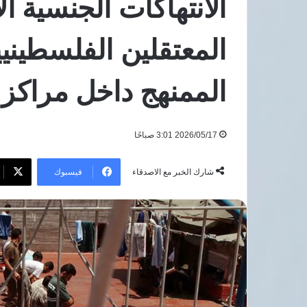
الانتهاكات الجنسية ال
تفتيشية
8 أغسطس، 2026
في
11
المعتقلين الفلسطيني
محافظة
والشؤون القانونية
وتحيل
الممنهج داخل مراكز ا
81
حالة
للنيابات
والشؤون
2026/05/17 3:01 صباحًا
القانونية
فيسبوك
شارك الخبر مع الاصدقاء