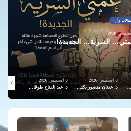
قالات وآراء
عمتي… السرية… الجديدة!
8 أغسطس، 2026
8 أغسطس، 2026
8 أغسطس، 2026
شيد يكتب: اتفاق مكة التاريخي سيفرض السلام في المنطقة
د. عدنان منصور يكتب: حتى لا تتحوّل المفاوضات اللبنانية ـ «الإسرائيلية» إلى إدارة أزمة
د. عبد الفتاح طوقان يكتب : ظل الكوخ الكبير والكلب الأجرب
أزمة
مواد