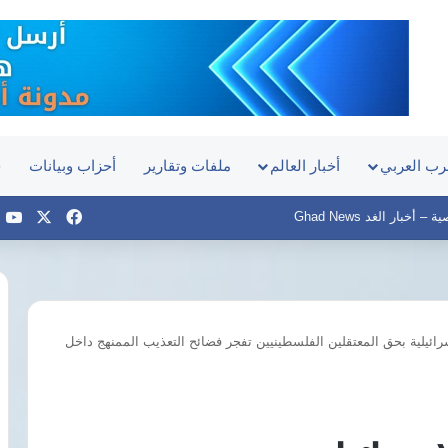
رب العربي
أخبار العالم
ملفات وتقارير
أحزاب وبيانات
ح
‫X
فيسبوك
e
أخبار الغد Ghad News
اسرائيلية بحق المعتقلين الفلسطينيين تفجر فضائح التعذيب الممنهج داخل
مرتضى
منصور
يطالب
السيسي
بالثأر