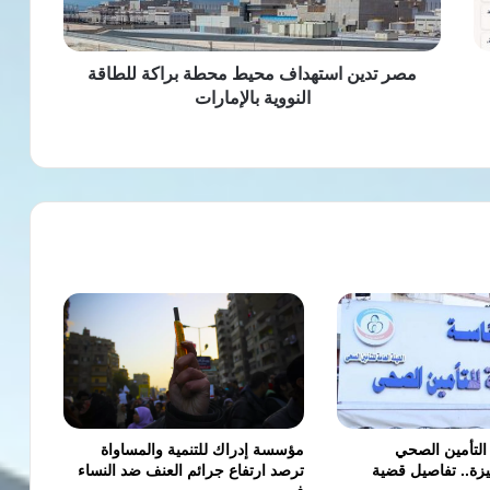
للطاقة
النووية
بالإمارات
مصر تدين استهداف محيط محطة براكة للطاقة
النووية بالإمارات
التأمين الصحي
مؤسسة إدراك للتنمية والمساواة
زة.. تفاصيل قضية
ترصد ارتفاع جرائم العنف ضد النساء