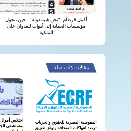
تتحول
مؤسسات
الحماية
إلى
أكمل قرطام: “نحن شبه دولة”.. حين تتحول
أدوات
مؤسسات الحماية إلى أدوات للعدوان على
للعدوان
الملكية
على
الملكية
مقالات ذات صلة
اختلاس أموال 
المفوضية المصرية للحقوق والحريات
بمستشفى الجي
ترصد انتهاكات الصحافة وتوثق تضييق