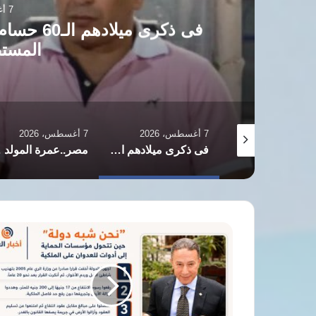
7 أغسطس، 2026
فى ذكرى ميلادهم الـ60 حسام وإبراهي
المستطيل الأخضر
7 أغسطس، 2026
7 أغسطس، 2026
السعودية: “اتفاقية مكة” لا تستهدف أي دولة في المنطقة
فى ذكرى ميلادهم الـ60 حسام وإبراهيم حسن.. أشهر توائم عرفها المستطيل الأخضر
مصر..عمرة المولد النبوي تواجه موجة غلاء جديدة بعد زيادة تذاكر الطيران.. ومطالب بالتدخل
أكمل
قرطام:
“نحن
شبه
دولة”..
حين