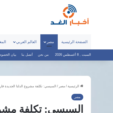
الصفحة الرئيسية
مصر
العالم العربي
المغ
السبت , 8 أغسطس 2026
من نحن
أتصل بنا
بيان الخصوصية – 
الرئيسية
/
مصر
/
السيسي: تكلفة مشروع الدلتا الجديدة قاربت 800 مليار 
قصر
توقف
العيني
مفاوضات
مصر
يطلق
شباب
السيسي: تكلفة مشروع
«100
الأهلي
يوم
مع