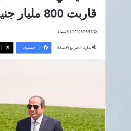
صحة»
بيزيرا
7 أغسطس، 2026
قاربت 800 مليار جنيه
للكشف
وأزمة
قصر العيني يطلق «100 يوم صحة»
8 أغسطس، 2026
المبكر
ثقة
للكشف المبكر عن السرطان والأمراض
توقف 
عن
تهدد
المزمنة بالمجان
وأزمة 
السرطان
بقاءه
2026/05/17 5:10 مساءً
والأمراض
بالزمالك
المزمنة
بالمجان
فيسبوك
شارك الخبر مع الاصدقاء