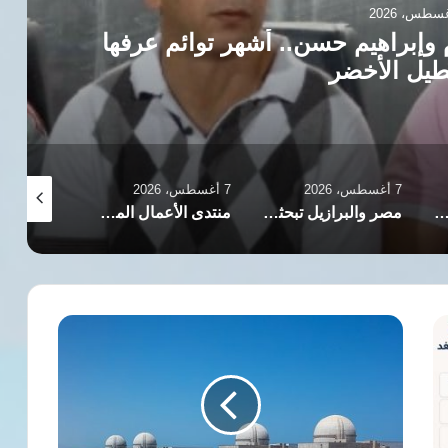
م حسن.. أشهر توائم عرفها
مصر..عمرة الم
7 أغسطس، 2026
7 أغسطس، 2026
7 أغسطس، 2026
مصر والبرازيل تبحثان تحويل قناة السويس إلى مركز إقليمي للوقود منخفض الكربون
منتدى الأعمال المصري التشادي يبحث زيادة الاستثمارات وتعزيز الشراكة الاقتصادية بين البلدين
مصر
تدين
استهداف
محيط
محطة
براكة