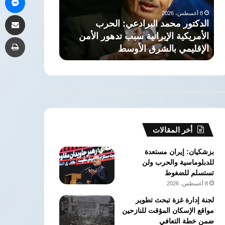
أي
وإبر
مشاركة 
دولة
حسن
الحرب
7 أغسطس، 2026
في
أشهر
دهور الأمن
السعودية: “اتفاقية مكة” لا تستهدف أي
حس
طب
المنطقة
توائ
دولة في المنطقة
ال
عرفه
الم
الأخ
أخر المقالات
بزشكيان: إيران مستعدة
للدبلوماسية والحرب ولن
تستسلم للضغوط
8 أغسطس، 2026
لجنة إدارة غزة تبحث تطوير
مواقع الإسكان المؤقت للنازحين
ضمن خطة التعافي