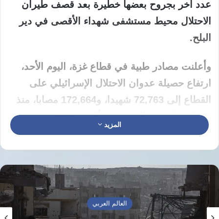
عدد آخر بجروح بعضها خطيرة بعد قصف طيران
الاحتلال محيط مستشفى شهداء الأقصى في دير
البلح.
وأعلنت مصادر طبية في قطاع غزة، اليوم الأحد،
ارتفاع حصيلة عدوان الاحتلال الإسرائيلي على
القطاع إلى 72,763 شهيدا، و172,664 مصابا، منذ
بدء العدوان في السابع من أكتوبر 2023.
المزيد
وأفادت المصادر ذاتها، بأن مستشفيات قطاع غزة
استقبلت خلال الساعات الأربع والعشرين الماضية
6 شهداء و19 إصابة.
العالم العربي
وأشارت إلى أن إجمالي الشهداء منذ وقف إطلاق