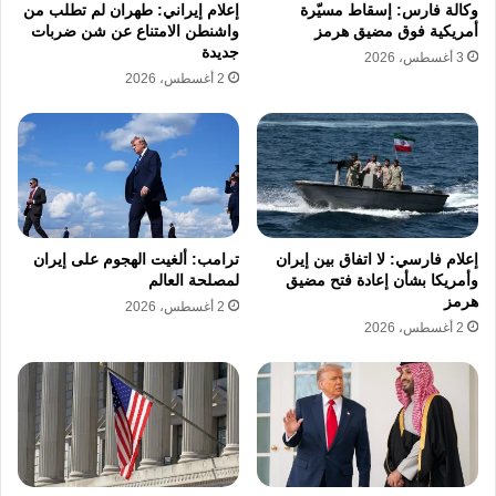
أدى إلى استشهاد رئيس المكتب العسكري
وكالة فارس: إسقاط مسيّرة
إعلام إيراني: طهران لم تطلب من
أمريكية فوق مضيق هرمز
واشنطن الامتناع عن شن ضربات
للمرشد علي خامنئي اللواء شيرازي ورفاقه”.
جديدة
3 أغسطس، 2026
2 أغسطس، 2026
وأضاف حسيني: “استهدفت غارات العدو أيضا
موقعا يبعد ما بين 70 و80 مترا عن مكان عمل
المرشد”.
إعلام فارسي: لا اتفاق بين إيران
ترامب: ألغيت الهجوم على إيران
نسخ الرابط
وأمريكا بشأن إعادة فتح مضيق
لمصلحة العالم
هرمز
2 أغسطس، 2026
2 أغسطس، 2026