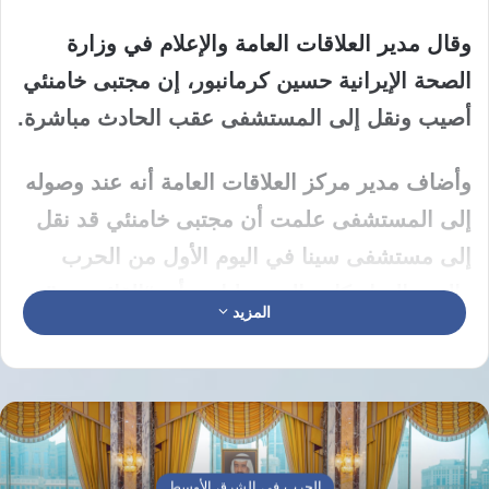
وقال مدير العلاقات العامة والإعلام في وزارة
الصحة الإيرانية حسين كرمانبور، إن مجتبى خامنئي
أصيب ونقل إلى المستشفى عقب الحادث مباشرة.
وأضاف مدیر مرکز العلاقات العامة أنه عند وصوله
إلى المستشفى علمت أن مجتبى خامنئي قد نقل
إلى مستشفى سینا في الیوم الأول من الحرب
والخبر السار كان بالنسبة لنا هو أن “القائد حي”.
المزيد
وأفاد بأنه تم تجهيز غرفة العمليات واتخذت
الإجراءات اللازمة ولحسن الحظ لم يصب قائد
الثورة إصابة بالغة، لكن من الطبيعي أن يصاب من
يتواجد في موقع حادث كهذا بجروح عدة.
الحرب في الشرق الأوسط