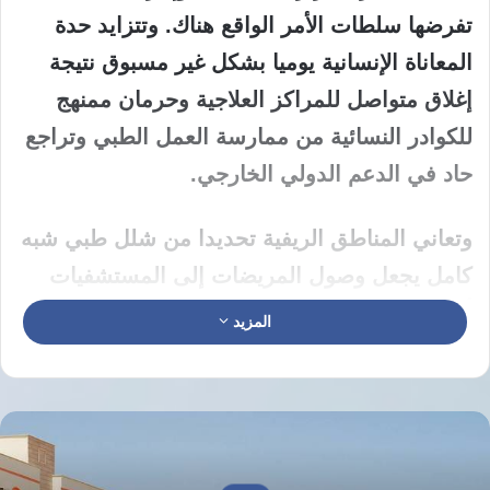
تفرضها سلطات الأمر الواقع هناك. وتتزايد حدة
المعاناة الإنسانية يوميا بشكل غير مسبوق نتيجة
إغلاق متواصل للمراكز العلاجية وحرمان ممنهج
للكوادر النسائية من ممارسة العمل الطبي وتراجع
حاد في الدعم الدولي الخارجي.
وتعاني المناطق الريفية تحديدا من شلل طبي شبه
كامل يجعل وصول المريضات إلى المستشفيات
أمرا بالغ الصعوبة في ظل عجز مالي خانق يمنع
المزيد
العائلات من تحمل أبسط تكاليف التنقل. ويهدد
استمرار منع الفتيات من التعليم المتوسط
والجامعي بتجفيف منابع الكوادر الطبية النسائية
مستقبلا مما يحرم القطاع من تأهيل طبيبات