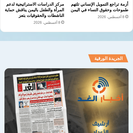
إنها استهدفت قواعد ومصالح أمريكية في المنطقة،
أزمة تراجع التمويل الإنساني تلتهم
مركز الدراسات الاستراتيجية لدعم
طموحات وحقوق النساء في اليمن
المرأة والطفل باليمن يناقش حماية
بينما أكدت دول خليجية أن بعض الهجمات أصابت
الناشطات والحقوقيات بتعز
8 أغسطس، 2026
8 أغسطس، 2026
أهدافًا مدنية وأوقعت قتلى وجرحى.
ورغم بدء سريان الهدنة في 8 أبريل الماضي،
تعرضت الإمارات أكثر من مرة لهجمات بصواريخ
الجريدة الورقية
ومسيّرات، قالت إنها أُطلقت من إيران، بينما نفت
طهران مسؤوليتها عن تلك الهجمات.
نسخ الرابط