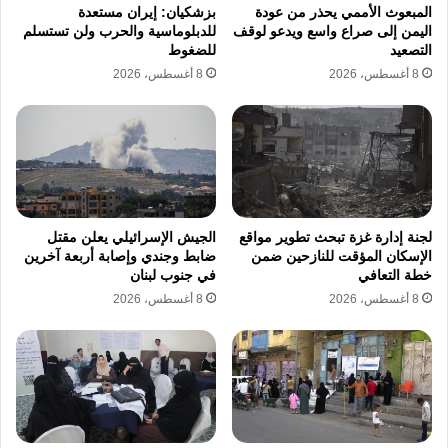
والتشغيل، بما يضمن إنتاج الكهرباء النظيفة بصورة
المبعوث الأممي يحذر من عودة
بزشكيان: إيران مستعدة
اليمن إلى صراع واسع ويدعو لوقف
للدبلوماسية والحرب ولن تستسلم
آمنة ومأمونة في مختلف الظروف.
التصعيد
للضغوط
8 أغسطس، 2026
8 أغسطس، 2026
توتر إقليمي متصاعد
ويأتي الحادث في ظل تصاعد التوترات الإقليمية
المرتبطة بالحرب بين إيران وكل من الولايات
المتحدة وإسرائيل،
وما تبعها من هجمات صاروخية
لجنة إدارة غزة تبحث تطوير مواقع
الجيش الإسرائيلي يعلن مقتل
الإسكان المؤقت للنازحين ضمن
ضابط وجندي وإصابة أربعة آخرين
وبالطائرات المسيّرة استهدفت عددًا من دول
خطة التعافي
في جنوب لبنان
الخليج.
8 أغسطس، 2026
8 أغسطس، 2026
وكانت الإمارات ودول عربية أخرى قد أعلنت
تعرضها لهجمات في إطار رد طهران العسكري
على الهجمات التي تعرضت لها، فيما قالت إيران