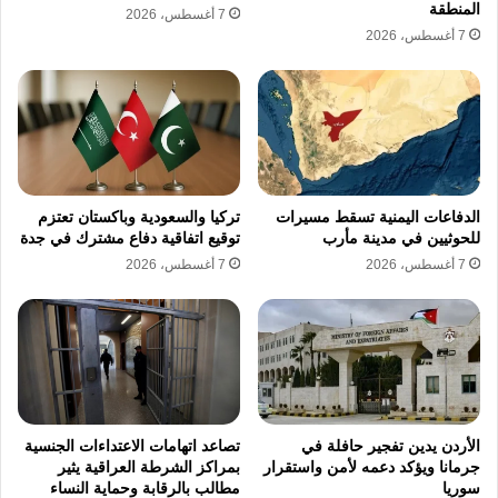
ويأتي البيان السعودي في وقت تشهد فيه المنطقة
المنطقة
7 أغسطس، 2026
7 أغسطس، 2026
حالة ترقب أمني وسياسي، في ظل استمرار
تداعيات الحرب الأخيرة واتساع نطاق التهديدات
المرتبطة بالطائرات المسيّرة والصواريخ العابرة
للحدود.
ويطرح دخول المسيّرات من الأجواء العراقية
الدفاعات اليمنية تسقط مسيرات
تركيا والسعودية وباكستان تعتزم
تساؤلات حول الجهة التي تقف وراءها، وحول قدرة
للحوثيين في مدينة مأرب
توقيع اتفاقية دفاع مشترك في جدة
7 أغسطس، 2026
7 أغسطس، 2026
الحكومات المعنية على ضبط المجال الجوي ومنع
استخدامه في عمليات قد تؤدي إلى تصعيد جديد
بين دول المنطقة.
وتؤكد لهجة البيان السعودي أن الرياض تتعامل مع
الحادث باعتباره مساسًا مباشرًا بسيادتها وأمنها
الأردن يدين تفجير حافلة في
تصاعد اتهامات الاعتداءات الجنسية
الوطني، مع إبقاء باب الرد مفتوحًا وفق تقديراتها
جرمانا ويؤكد دعمه لأمن واستقرار
بمراكز الشرطة العراقية يثير
سوريا
مطالب بالرقابة وحماية النساء