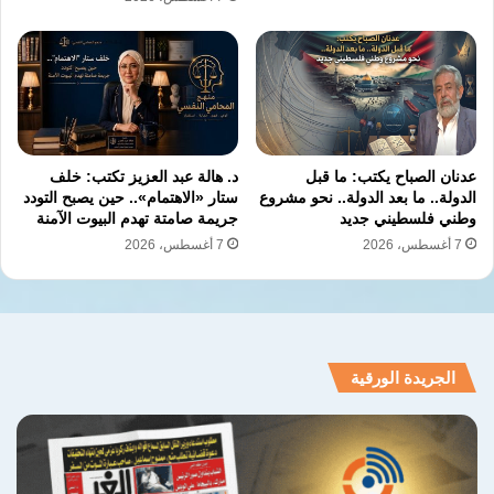
و”شنغهاي للتعاون”.
لقد تحولت العقوبات، في لحظة فارقة، إلى معول
هدمته قواعد الهيمنة الاقتصادية التي أرادت
واشنطن تكريسها.
عدنان الصباح يكتب: ما قبل
د. هالة عبد العزيز تكتب: خلف
الدولة.. ما بعد الدولة.. نحو مشروع
ستار «الاهتمام».. حين يصبح التودد
المضيق الذي ابتلع الردع
وطني فلسطيني جديد
جريمة صامتة تهدم البيوت الآمنة
وعندما فشلت لعبة الاقتصاد، تحولت الأنظار إلى
7 أغسطس، 2026
7 أغسطس، 2026
العضلات العسكرية.
لكن الضغط العسكري الأمريكي، بمناوراته
الجريدة الورقية
وحاملات طائراته وتهديداته، ارتطم بصخرة الردع
الإيراني.
في الخليج، وتحديداً عند مضيق هرمز، شريان