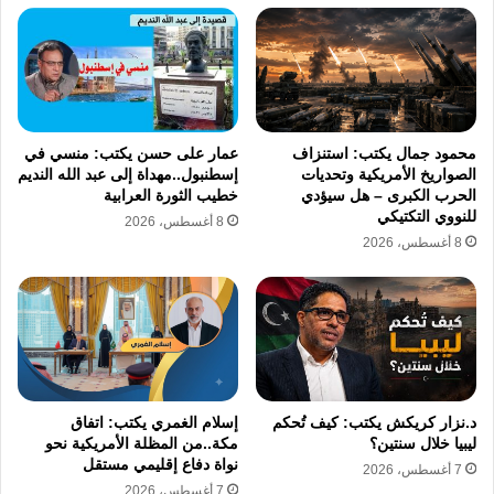
مليارات الدولارات عادت لتتدفق إلى خزائن
الدولة، ليس عبر البنوك العالمية، بل عبر شبكات
بديلة باليوان الصيني وعملات أخرى، خارج سطوة
محمود جمال يكتب: استنزاف
عمار على حسن يكتب: منسي في
الدولار ونظامه.
الصواريخ الأمريكية وتحديات
إسطنبول..مهداة إلى عبد الله النديم
الحرب الكبرى – هل سيؤدي
خطيب الثورة العرابية
للنووي التكتيكي
8 أغسطس، 2026
لقد فشلت سياسة “الضغط الأقصى” ليس فقط
8 أغسطس، 2026
لأنها لم توقف إيران، بل لأنها دفعت خصوم أمريكا
إلى أحضان بعضهم.
إيران، روسيا، وفنزويلا، وجدوا في الحصار الغربي
جامعاً لا مفرقاً، ونسجوا شبكة اقتصادية دفاعية
د.نزار كريكش يكتب: كيف تُحكم
إسلام الغمري يكتب: اتفاق
ليبيا خلال سنتين؟
مكة..من المظلة الأمريكية نحو
عززتها عضوية طهران في تكتلات مثل “بريكس”
نواة دفاع إقليمي مستقل
7 أغسطس، 2026
7 أغسطس، 2026