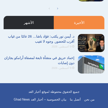
للنظام، عمّق الوطنية الإيرانية وحول التهديد
الصفحة
الصفحة
الخارجي إلى غراء يلصق المجتمع بنظامه.
التالية
السابقة
الأخيرة
الأشهر
تحولت إيران، في عيون كثر، من مجرد قوة إقليمية
د. أيمن نور يكتب: فؤاد باشا… 26 عامًا من غياب
إلى حصن يصد العدوان.
أقرب للحضور. وجوه لا تغيب
9 أغسطس، 2026
وفشل منطق “الردع عبر التصعيد” الأمريكي، ونجح
إخماد حريق في منشأة تابعة لمصفاة أرامكو بجازان
بدلاً منه منطق “الردع عبر الصمود” الإيراني.
دون إصابات
9 أغسطس، 2026
طاولة المفاوضات المستحيلة
في الدبلوماسية، كان الفشل أكثر وضوحاً، لأنه صار
بنيوياً لا ظرفياً.
جميع الحقوق محفوظة لموقع أخبار الغد
من نحن
أتصل بنا
بيان الخصوصية – أخبار الغد Ghad News
ليست القضية أن واشنطن وطهران جلستان على