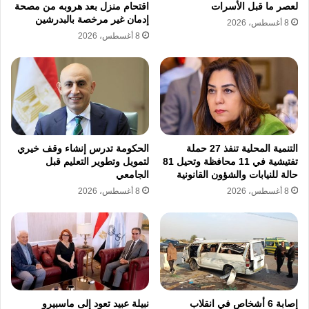
لعصر ما قبل الأسرات
اقتحام منزل بعد هروبه من مصحة
لتحقيق التوازن بين الأمن الغذائي الداخلي
إدمان غير مرخصة بالبدرشين
8 أغسطس، 2026
8 أغسطس، 2026
والعائد النقدي.
​2. الأثر الاقتصادي وفاتورة الاستيراد والتصدير
الفجوة الغذائية:
التساؤل عن النسبة المئوية
الفعلية التي سيغطيها المشروع من الفجوة
التنمية المحلية تنفذ 27 حملة
الحكومة تدرس إنشاء وقف خيري
الغذائية الحالية.
تفتيشية في 11 محافظة وتحيل 81
لتمويل وتطوير التعليم قبل
حالة للنيابات والشؤون القانونية
الجامعي
الوفر المالي:
تحديد حجم الوفر المالي المتوقع
8 أغسطس، 2026
8 أغسطس، 2026
في الفاتورة الاستيرادية السنوية بالدولار
الأمريكي نتيجة إحلال المنتجات المحلية محل
المستوردة.
المستهدفات التصديرية:
المطالبة بإيجاز رقمي
إصابة 6 أشخاص في انقلاب
نبيلة عبيد تعود إلى ماسبيرو
للمستهدفات التصديرية وعوائدها من النقد