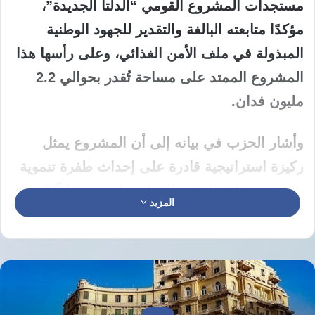
مستجدات المشروع القومي “الدلتا الجديدة”،
مؤكدًا متابعته البالغة والتقدير للجهود الوطنية
المبذولة في ملف الأمن الغذائي، وعلى رأسها هذا
المشروع الممتد على مساحة تُقدر بحوالي 2.2
مليون فدان.
​وأشار الحزب في بيانه إلى أن المشروع يمثل
ركيزة استراتيجية قادرة على إحداث طفرة تنموية
حقيقية، وزيادة الرقعة الزراعية لتعويض التآكل في
المزيد
الأراضي القديمة، فضلًا عن توفير قنوات استثمارية
وفرص عمل جديدة للشباب.
​وشدد الحزب على أن نجاح هذه المشروعات