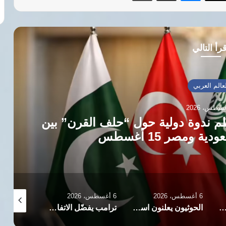
رأ التالي
العالم العربي
2
 صفرو بعد تضرر 120 هكتارًا
6 أغسطس، 2026
6 أغسطس، 2026
6 أغسطس، 2026
الحوثيون يعلنون استهداف ناقلة نفط سعودية ثانية بصاروخ باليستي في خليج عدن
ترامب يفضّل الاتفاق مع إيران ويؤكد: الخيار العسكري لا يزال مطروحًا
السعودية تتصدر مستوردي الصناعات الغذائية المصرية بقيمة 308 ملايين دولار خلال 6 أشهر