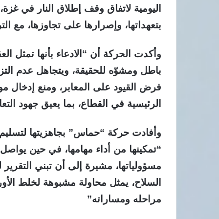
اليومية لاتفاق وقف إطلاق النار في غزة، 
بتعهداتها، وإصرارها على تجاوزها، مع ال
وأكدت الحركة أن “الادعاء بأنها تمثل العق
باطل ومشوّه للحقيقة، ويتجاهل عدم التزام
فرض القيود على المعابر، ومنع إدخال مواد 
الرئيسية في القطاع، بما يعيق جهود التع
وأفادت حركة “حماس” بجاهزيتها لتسليم إ
“تمكينها من أداء مهامها، في حين يواصل 
مسؤولياتها، مشيرة إلى أن تبني التقرير 
السلاح، يمثل محاولة مشبوهة لخلط الأو
مراحله ومساراته”