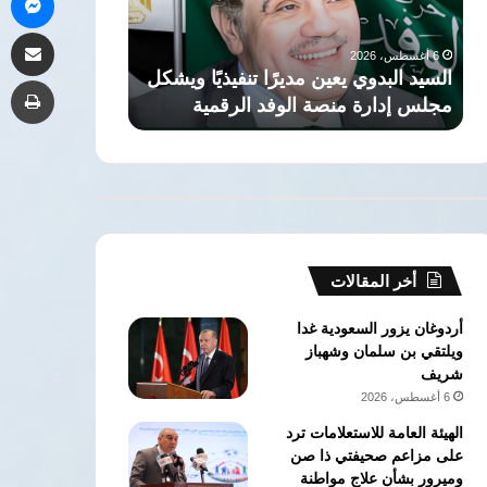
صلاح
أسبوع
6 أغسطس، 2026
6 أغسطس، 2026
مشاركة 
لطرابزون
لـ
السفير التركي بالقاهرة: انتقال محمد
د.أيمن نور ي
سبور
“نور
صلاح لطرابزون سبور يجسد الروابط
أسبوع لـ “نور 
طب
يجسد
الشريف”
العميقة بين الشعبين
عن تمثاله بإسط
الروابط
وإزاحة
العميقة
الستار
بين
عن
الشعبين
تمثاله
بإسطنبول
أخر المقالات
أردوغان يزور السعودية غدا
ويلتقي بن سلمان وشهباز
شريف
6 أغسطس، 2026
الهيئة العامة للاستعلامات ترد
على مزاعم صحيفتي ذا صن
وميرور بشأن علاج مواطنة