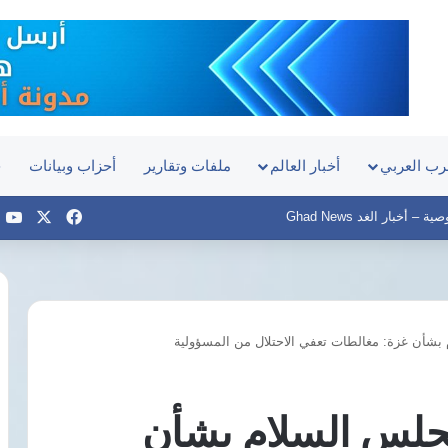
رب العربي
أخبار العالم
ملفات وتقارير
أحزاب وبيانات
ح
‫X
فيسبوك
e
– أخبار الغد Ghad News
بشأن غزة: مغالطات تعفي الاحتلال من المسؤولية
السيد
البدوي
يعين
جلس السلام بشأن
مديرًا
تنفيذيًا