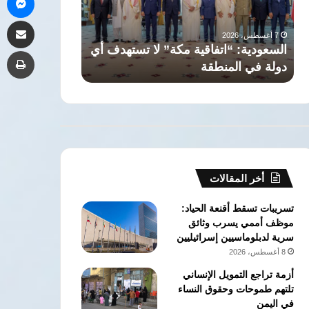
أي
وإبراهيم
7 أغسطس، 2026
مشاركة 
دولة
حسن..
7 أغسطس، 2026
في
أشهر
السعودية: “اتفاقية مكة” لا تستهدف أي
حسن.. أشهر تو
طب
المنطقة
توائم
دولة في المنطقة
الأخضر
عرفها
المستطيل
الأخضر
أخر المقالات
تسريبات تسقط أقنعة الحياد:
موظف أممي يسرب وثائق
سرية لدبلوماسيين إسرائيليين
8 أغسطس، 2026
أزمة تراجع التمويل الإنساني
تلتهم طموحات وحقوق النساء
في اليمن