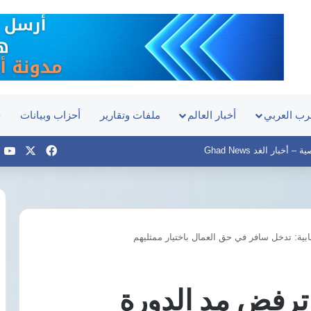
رب العربي
أخبار العالم
ملفات وتقارير
أحزاب وبيانات
ح
‫X
فيسبوك
e
أخبار الغد Ghad News
ابية: تدخل سافر في حق العمال باختيار ممثليهم
الدكتور
محمد
البرادعي:
 ترفض مد الدورة
الحرب
الأمريكية