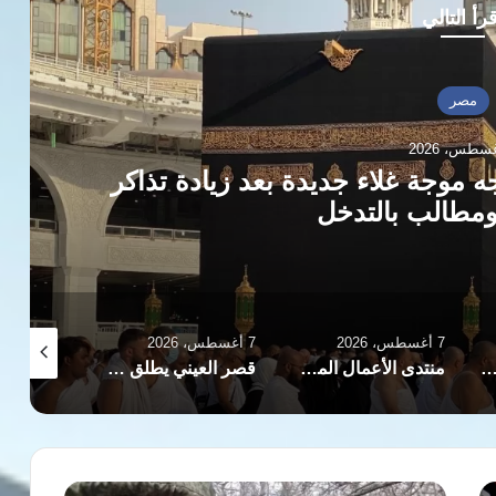
رأ التالي
مصر
ه موجة غلاء جديدة بعد زيادة تذاكر
ومطالب بالتدخل
7 أغسطس، 2026
7 أغسطس، 2026
7 أغسطس، 2026
زيل تبحثان تحويل قناة السويس إلى مركز إقليمي للوقود منخفض الكربون
منتدى الأعمال المصري التشادي يبحث زيادة الاستثمارات وتعزيز الشراكة الاقتصادية بين البلدين
قصر العيني يطلق «100 يوم صحة» للكشف المبكر عن السرطان والأمراض المزمنة بالمجان
ميدل