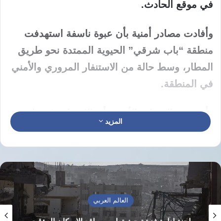
في موقع الحادث.
وأفادت مصادر أمنية بأن عبوة ناسفة استهدفت
منطقة “باب شرقي” الحيوية الممتدة نحو طريق
المطار، وسط حالة من الاستنفار المروري والأمني
في المنطقة.
وأوضحت المصادر الأمنية، أن الانفجار وقع على
المزيد
بعد نحو 200 متر من مركز “إدارة التسليح” التابع
لوزارة الدفاع السورية، حيث شوهِدَت النيران،
وهي تلتهم المركبة المستهدفة في عرض الشارع.
عقب وقوع الانفجار، فرضت قوات الأمن السورية
العالم العربي
طوقًا أمنيًا مشددًا في محيط الحادث، ومنعت