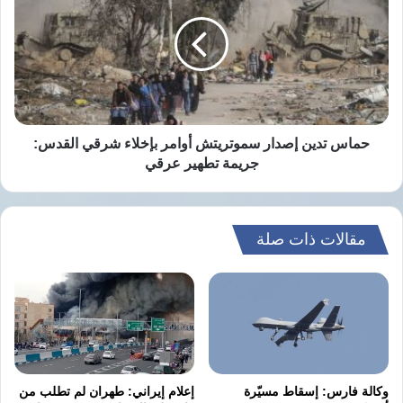
إصدار
احتمال أن يؤدي الحلف دورا رئيسيا في مضيق
سموتريتش
هرمز بسبب انقسامات داخلية.
أوامر
بإخلاء
شرقي
القدس:
جريمة
نسخ الرابط
تطهير
حماس تدين إصدار سموتريتش أوامر بإخلاء شرقي القدس:
عرقي
جريمة تطهير عرقي
مقالات ذات صلة
وكالة فارس: إسقاط مسيّرة
إعلام إيراني: طهران لم تطلب من