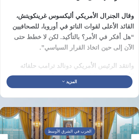
وقال الجنرال الأمريكي أليكسوس غرينكويتش،
القائد الأعلى لقوات الناتو في أوروبا، للصحافيين
“هل أفكر في الأمر؟ بالتأكيد. لكن لا خطط حتى
الآن إلى حين اتخاذ القرار السياسي”.
وانتقد الرئيس الأمريكي دونالد ترامب حلفائه
الأوروبيين في الناتو على خلفية استجابتهم لحربه
المزيد
على إيران، والتي أدت إلى إغلاق الممر المائي
الحيوي.
وتسعى الدول الأوروبية، بقيادة بريطانيا وفرنسا،
لوضع خطة محتملة لسبل المساهمة في إبقاء
الحرب في الشرق الأوسط
المضيق مفتوحا في حال انتهاء الحرب.