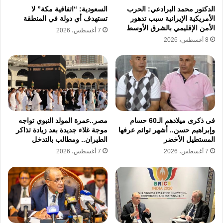
الدكتور محمد البرادعي: الحرب
السعودية: “اتفاقية مكة” لا
وزيرة الثقافة، وكذلك الدكتور رئيس الهيئة العامة
الأمريكية الإيرانية سبب تدهور
تستهدف أي دولة في المنطقة
الأمن الإقليمي بالشرق الأوسط
7 أغسطس، 2026
لدار الكتب والوثائق القومية.
8 أغسطس، 2026
وسوف تتم الموافاة أولًا بأول بما ستسفر عنه نتائج
الاتصالات والمراسلات الرسمية التي تمت وستتم
في هذا الشأن.
فى ذكرى ميلادهم الـ60 حسام
مصر..عمرة المولد النبوي تواجه
في المقابل، أصدرت دار الكتب والوثائق القومية،
وإبراهيم حسن.. أشهر توائم عرفها
موجة غلاء جديدة بعد زيادة تذاكر
المستطيل الأخضر
الطيران.. ومطالب بالتدخل
منذ قليل، بيانًا توضيحيًا للدفاع عن القرار، أكدت
7 أغسطس، 2026
7 أغسطس، 2026
فيه أن الهدف الأساسي من التعديلات هو دعم
التحول الرقمي وتسهيل إجراءات الإيداع.
وإلى نص البيان: