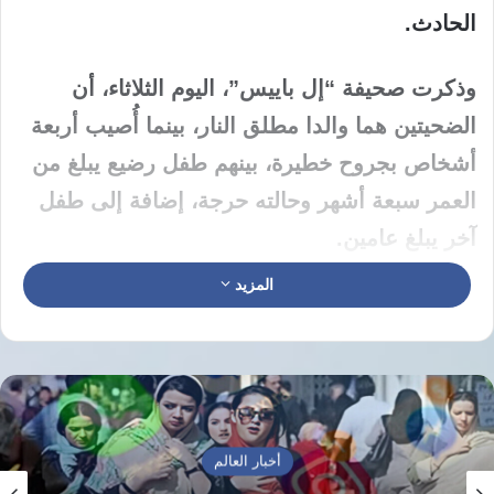
الحادث.
وذكرت صحيفة “إل باييس”، اليوم الثلاثاء، أن
الضحيتين هما والدا مطلق النار، بينما أُصيب أربعة
أشخاص بجروح خطيرة، بينهم طفل رضيع يبلغ من
العمر سبعة أشهر وحالته حرجة، إضافة إلى طفل
آخر يبلغ عامين.
المزيد
ونقلت الصحيفة عن مصادر من الحرس المدني
الإسباني، قوله إن المشتبه به سلّم نفسه إلى
مركز الشرطة المحلي فجر الثلاثاء، بعد انتشار
أمني واسع في المنطقة وبدء تحقيقات مكثفة
لكشف ملابسات الواقعة.
أخبار العالم