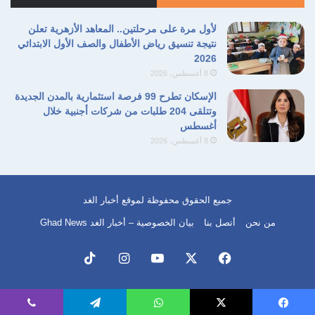
الموجود في العالم، ويتمتعون بخصوبة هائلة في
لأول مرة على مرحلتين.. المعاهد الأزهرية تعلن
مجال النسل، ومن المتوقع أن يتضاعف عددهم في
نتيجة تنسيق رياض الأطفال والصف الأول الابتدائي
2026
خلال عشرين عاماً .. وهم يعيشون على أرض يبلغ
8 أغسطس، 2026
طول أضلاعها عشرة آلاف كيلومتر .. هذه الإنجازات
الإسكان تطرح 99 فرصة استثمارية بالمدن الجديدة
وتتلقى 204 طلبات من شركات أجنبية خلال
تبين ما كان عليه العالم الإسلامي في الماضي،
أغسطس
وكذلك تُبين ما يمكن أن يكون عليه في المستقبل
8 أغسطس، 2026
إذا توقفت الحروب بين المسلمين.”
جميع الحقوق محفوظة لموقع أخبار الغد
6 ـ سعت أمريكا إلى صناعة ما تسميه “الإسلام
من نحن
أتصل بنا
بيان الخصوصية – أخبار الغد Ghad News
المستأنس”، ورأت هذا في الطرق الصوفية، ومن
ثم استضافت عدة مؤتمرات للمتصوفة، ودعت
فيسبوك
‫X
‫YouTube
انستقرام
‫TikTok
المئات من شيوخ الطرق عبر العالم، في محاولة
لخلق مسار مسلم لا يناوئ المصالح والسياسات