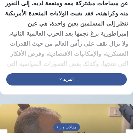
عن مساحات مشتركة معه ومنفعة لديه، إلى النفور
منه وكراهيته، فقد بقيت الولايات المتحدة الأمريكية
تنظر إلى المسلمين بعين واحدة، هي عين
إمبراطورية بزغ نجمها بعد الحرب العالمية الثانية،
ولا تزال تقف على رأس العالم من حيث القدرات
العسكرية، والإمكانيات الاقتصادية، وفرض الأفكار
التي تنتجها، وكذلك بعض التصورات السياسية التي
تتبناها.
المزيد
نعم يموج المجتمع الأمريكي بأفكار متعددة حول
الإسلام، بعضها يحمله المسلمون الأمريكيون
أنفسهم، أو مهاجرون يعتنقون ديانات مختلفة، لكن
استراتيجية الدولة الأمريكية حيال المسلمين تتسم
مقالات وآراء
بقدر كبير من التماسك أو التوحد، الذي يخدم