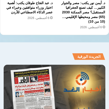
د. أيمن نور يكتب: مصر والجوار
د. عبد الفتاح طوقان يكتب: أهمية
الجماعات لمنازلة الاتحاد السوفيتي على أرض
الكبير… كيف تصنع الجغرافيا
اختيار وزراء متوافقين وخبراء في
المستقبل؟ مصر الممكنة 2030
عصر الذكاء الاصطناعي للأردن
أفغانستان بعد أن دخلها الجيش الأحمر عام 1979.
(65) مصر ومحيطها الإقليمي…
6 أغسطس، 2026
(10 من 10)
وقتها كانت أمريكا معنية بالتصالح ظاهريًا مع
6 أغسطس، 2026
الإسلام، ما انعكس في الدعاية لحركة الجهاد
الأفغاني ـ العربي ضد موسكو، حتى أُجبرت على
الخروج مهزومة من أفغانستان.
الجريدة الورقية
5 ـ بعد انهيار الاتحاد السوفيتي وجدت الولايات
المتحدة نفسها في حاجة إلى صناعة “عدو” حتى
تضمن استمرار سياسة الهيمنة في العالم، وتبررها
أمام الشعب الأمريكي الذي تآلف مع الإنفاق
المفرط على القدرات العسكرية، وعلى الدور
الكبير الذي يلعبه المركب الصناعي ـ العسكري