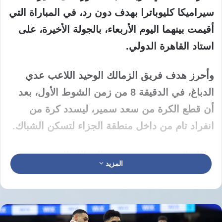
سيراميكا كليوباترا بهدف دون رد، في المباراة التي
أقيمت بينهما اليوم الأربعاء، بالجولة الأخيرة، على
استاد القاهرة الدولي.
وأحرز هدف فريق الزمالك الوحيد اللاعب عدي
الدباغ، في الدقيقة 8 من زمن الشوط الأول، بعد
أن قطع الكرة من سعد سمير، ليسدد كرة من
انفراد تام من داخل منطقة الجزاء لتسكن الشباك.
وبتلك النتيجة، يتصدر فريق الزمالك الدوري
المزيد
المصري برصيد 56 نقطة، بينما يحتل فريق
سيراميكا كليوباترا المركز الرابع برصيد 44 نقطة.
بينما فاز فريق بيراميدز على سموحة بنتيجة 2-1،