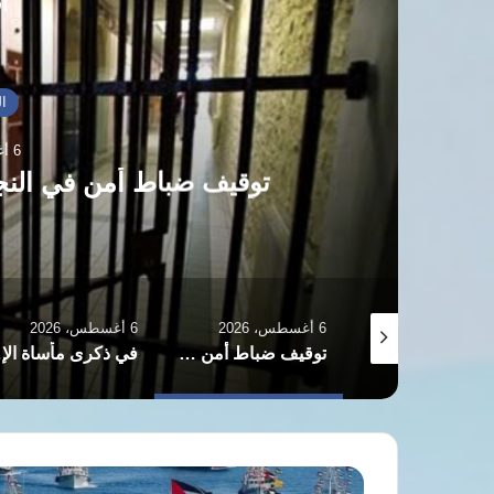
أق
أ
6 أغسطس، 2026
في ذكرى مأساة الإيزيديين: د
وإنصاف ال
6 أغسطس، 2026
6 أغسطس، 2026
توقيف ضباط أمن في النجف بتهمة هتك عرض فتاة قاصر
في ذكرى مأساة الإيزيديين: دعوات متجددة لكشف مصير المفقودين وإنصاف الضحايا والناجين
شبح الجو
المجلس