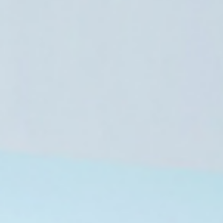
السودان
6 أغسطس، 2026
شبح الجوع يطارد ملايين السودانيين نحو ك
6 أغسطس، 2026
6 أغسطس، 2026
جلد امرأة في سبها الليبية يثير جدلا حقوقيا وتساؤلات حول الكرامة والعدالة
منظمة “صوت الإيرانيين المعتقلين” توثق انتهاكات وقيودا مشددة ضد السجينات بسجن قرتشك
جمعية «أطباء لحقوق الإنسان» الإسرائيلية تطالب بفحص وتسمية الإفراج عن أبو صفية وأطباء غزة