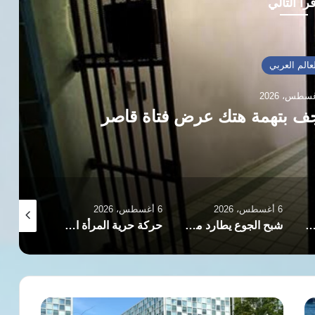
رأ التالي
خبار العالم
عوات متجددة لكشف مصير المفقودين
ضحايا والناجين
6 أغسطس، 2026
6 أغسطس، 2026
6 أغسطس، 2026
ع يطارد ملايين السودانيين نحو كارثة غذائية كبرى قريبا
حركة حرية المرأة الأفغانية تؤكد استمرار نضالها ضد قيود طالبان بالذكرى الخامسة
ذاكرة التاريخ.. وفاة كلوديت كولفن رائدة النضال ضد الفصل العنصري عن ستة وثمانين عاما
جنايات