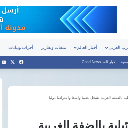
رب العربي
أخبار العالم
ملفات وتقارير
أحزاب وبيانات
ح
‫X
فيسبوك
e
– أخبار الغد Ghad News
لية بالضفة الغربية تشعل غضبا واسعا واعتراضا دوليا
جمال
عبدالرحيم:
عقوبة
انتحال
يلية بالضفة الغربية
صفة