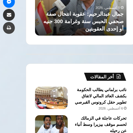
أول
لتفجير
مشاركة 
لرئيس
الأوضاع
5 أغسطس، 2026
5 أغسطس، 2026
الوفد
بالمنطقة
تعيين الإعلامي محمد شردي مساعدًا
مصر: انتهاكات
طب
أول لرئيس الوفد
لتفجير الأوضاع 
أخر المقالات
نائب برلماني يطالب الحكومة
بكشف العائد المالي لاتفاق
تطوير حقل كرونوس القبرصي
6 أغسطس، 2026
تحركات عاجلة في الزمالك
لحسم موقف بيزيرا وسط أنباء
عن رحيله