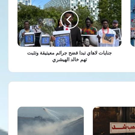
لاهاي
تبدا
فضح
جرائم
معيتيقة
وتثبت
تهم
خالد
الهيشري
جنايات لاهاي تبدا فضح جرائم معيتيقة وتثبت
تهم خالد الهيشري