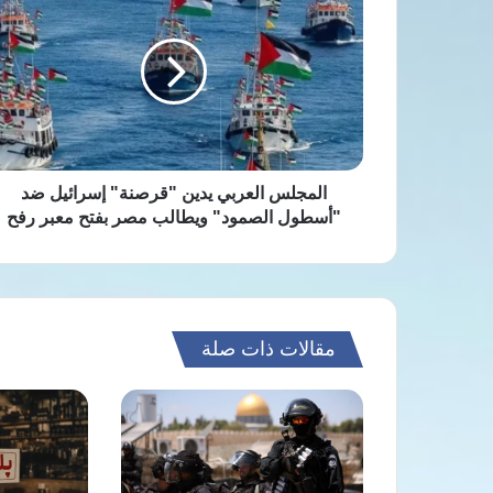
العربي
يدين
"قرصنة"
إسرائيل
ضد
"أسطول
الصمود"
ويطالب
مصر
المجلس العربي يدين "قرصنة" إسرائيل ضد
بفتح
"أسطول الصمود" ويطالب مصر بفتح معبر رفح
معبر
رفح
مقالات ذات صلة