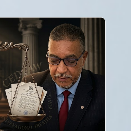
قصر
العيني
يطلق
«100
يوم
صحة»
7 أغسطس، 2026
للكشف
المبكر
للكشف المبكر عن 
عن
المزمنة بالمجان
السرطان
والأمراض
المزمنة
بالمجان