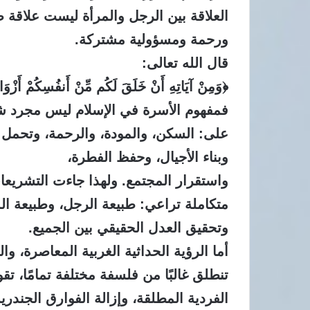
العلاقة بين الرجل والمرأة ليست علاقة ص
ورحمة ومسؤولية مشتركة.
قال الله تعالى:
﴿وَمِنْ آيَاتِهِ أَنْ خَلَقَ لَكُم مِّنْ أَنفُسِكُمْ أَزْوَاجًا 
فمفهوم الأسرة في الإسلام ليس مجرد شر
على: السكن، والمودة، والرحمة، وتحمل 
وبناء الأجيال، وحفظ الفطرة،
واستقرار المجتمع. ولهذا جاءت التشريعا
متكاملة تراعي: طبيعة الرجل، وطبيعة ال
وتحقيق العدل الحقيقي بين الجميع.
أما الرؤية الحداثية الغربية المعاصرة، وا
تنطلق غالبًا من فلسفة مختلفة تمامًا، تق
الفردية المطلقة، وإزالة الفوارق الجندرية