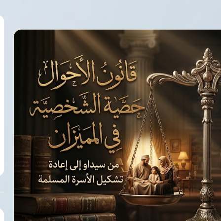
توقف
مفاوضات
شباب
الأهلي
مع
بيزيرا
وأزمة
قصر العيني يطلق «100 يوم صحة»
8 أغسطس، 2026
ثقة
السرطان والأمراض
توقف مفاوضات شباب الأهلي مع بيزير
تهدد
وأزمة ثقة تهدد بقاءه بالزمالك
بقاءه
بالزمالك