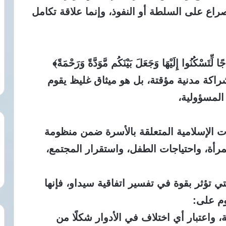
راع على السلطة أو النفوذ، وإنما علاقة تكامل
لِّتَسْكُنُوا إِلَيْهَا وَجَعَلَ بَيْنَكُم مَّوَدَّةً وَرَحْمَةً﴾
اكة مدنية مؤقتة، بل هو ميثاق غليظ يقوم
المسؤولية،
ت الإسلامية المتعلقة بالأسرة ضمن منظومة
مرأة، واحتياجات الطفل، واستقرار المجتمع،
لتي تؤثر بقوة في تفسير اتفاقية سيداو، فإنها
وم على:
، واعتبار أي اختلاف في الأدوار شكلًا من