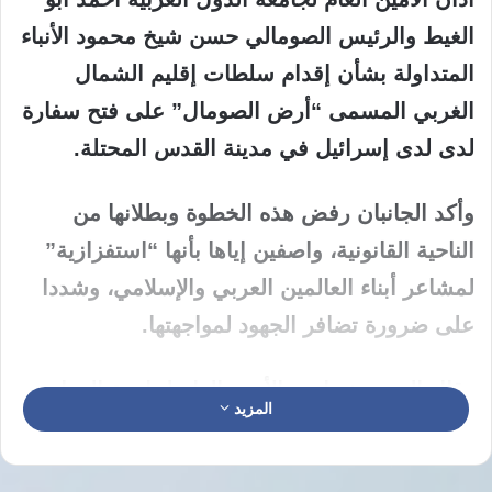
الغيط والرئيس الصومالي حسن شيخ محمود الأنباء
المتداولة بشأن إقدام سلطات إقليم الشمال
الغربي المسمى “أرض الصومال” على فتح سفارة
لدى لدى إسرائيل في مدينة القدس المحتلة.
وأكد الجانبان رفض هذه الخطوة وبطلانها من
الناحية القانونية، واصفين إياها بأنها “استفزازية”
لمشاعر أبناء العالمين العربي والإسلامي، وشددا
على ضرورة تضافر الجهود لمواجهتها.
وقال المتحدث باسم الأمين العام لجامعة الدول
المزيد
العربية جمال رشدي، إن أبو الغيط أجرى اتصالًا
هاتفيًا مع الرئيس الصومالي، اليوم الخميس، تناول