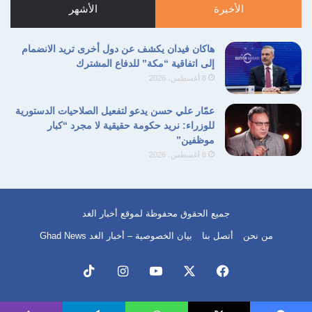
الأخيرة
الأشهر
هاكان فيدان يكشف عن دول أخرى تريد الانضمام
إلى اتفاقية “مكة” للدفاع المشترك
8 أغسطس، 2026
​عمّار علي حسن يدعو لتفعيل الصلاحيات الدستورية
للوزراء: نريد حكومة حقيقية لا مجرد “كبار
موظفين”
8 أغسطس، 2026
جميع الحقوق محفوظة لموقع أخبار الغد
من نحن
أتصل بنا
بيان الخصوصية – أخبار الغد Ghad News
فيسبوك
‫X
‫YouTube
انستقرام
‫TikTok