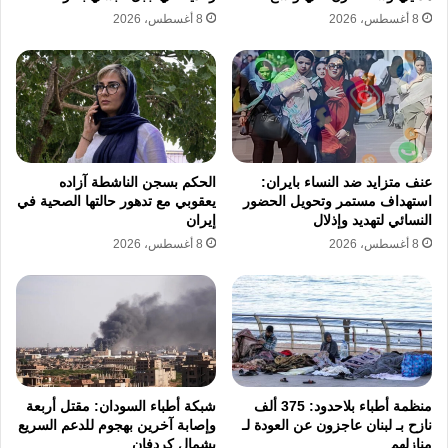
8 أغسطس، 2026
8 أغسطس، 2026
العدالة.
العدالة الدولية
جرائم حرب
خالد الهيشري
سجن معيتيقة
ليبيا
عنف متزايد ضد النساء بايران:
الحكم بسجن الناشطة آزاده
استهداف مستمر وتحويل الحضور
يعقوبي مع تدهور حالتها الصحية في
نسخ الرابط
النسائي لتهديد وإذلال
إيران
8 أغسطس، 2026
8 أغسطس، 2026
منظمة أطباء بلاحدود: 375 ألف
شبكة أطباء السودان: مقتل أربعة
نازح بـ لبنان عاجزون عن العودة لـ
وإصابة آخرين بهجوم للدعم السريع
منازلهم
بشمال كردفان