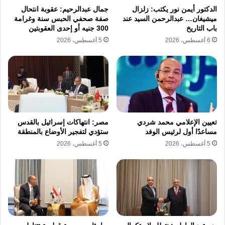
الدكتور أيمن نور يكتب: زلزال
جمال عبدالرحيم: عقوبة انتحال
الأسرة المصرية نفسيًا واقتصاديًا، في وقت تعاني
ميشيغان… عبدالرحمن السيد عند
صفة صحفي الحبس سنة وغرامة
باب التاريخ
300 جنيه أو إحدى العقوبتين
فيه البلاد أصلًا من ضغوط معيشية خانقة.
6 أغسطس، 2026
5 أغسطس، 2026
كما يرفض الحزب أي معالجة تشريعية تقوم على
منطق الانتصار لطرف على حساب الآخر، لأن
الأسرة ليست معركة قانونية بين رجل وامرأة، بل
شراكة إنسانية يفترض أن يحميها القانون لا أن
تعيين الإعلامي محمد شردي
مصر: انتهاكات إسرائيل بالقدس
يعمّق انقسامها.
مساعدًا أول لرئيس الوفد
ستؤدي لتفجير الأوضاع بالمنطقة
5 أغسطس، 2026
5 أغسطس، 2026
ويؤكد الحزب أن العدالة الأسرية لا تتحقق فقط
عبر سرعة التقاضي أو تشديد أدوات التنفيذ، بل
عبر وضوح النصوص، وتوازن الالتزامات، وضمان
حقوق الأطفال، ومنع استخدام القانون كأداة انتقام