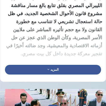
الليبرالي المصري بقلق تتابع بالغ مسار مناقشة
مشروع قانون الأحوال الشخصية الجديد، في ظل
حالة استعجال تشريعي لا تتناسب مع خطورة
القانون ولا مع حجم تأثيره المباشر على ملايين
الأسر المصرية، وكأن الوطن الذي عجز عن حل
أزماته الاقتصادية والمعيشية، وجد ضالته أخيرًا في
تفجير معركة جديدة داخل كل بيت مصري.
يؤكد الحزب أن قوانين الأسرة ليست مواد إجرائية
المزيد
عابرة، ولا بنودًا قابلة للتجريب السياسي أو
المجاملة الاجتماعية، بل هي تشريعات تمس
الاستقرار النفسي والإنساني للمجتمع كله، وأي
اختلال فيها سيدفع ثمنه الأطفال أولًا، ثم المجتمع