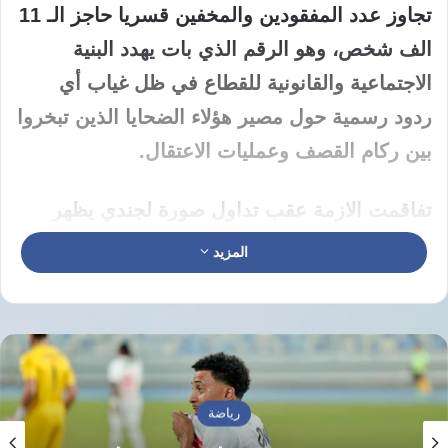
تجاوز عدد المفقودين والمخفين قسريا حاجز الـ 11
الف شخص، وهو الرقم الذي بات يهدد البنية
الاجتماعية والقانونية للقطاع في ظل غياب أي
ردود رسمية حول مصير هؤلاء الضحايا الذين تبخروا
بين ركام القصف وعمليات الاعتقال.
تفاقمت الازمة عقب تداول صورة لجندي يظهر
فيها فلسطينية وابنتها معصوبتي الاعين داخل آلية
المزيد
عسكرية، وهي الصورة التي فتحت جروح عائلة
محمد العقاد، التي فقدت اثر الام وابنتها منذ اجتياح
كانون الاول عام 2023. وتؤكد العائلة ان الاب
استشهد برصاص القوات المقتحمة بينما اقتيد الابن
للاعتقال، لتبقى الام وابنتها في عداد المفقودين،
رياضة