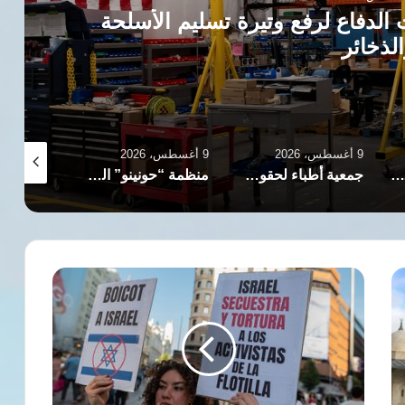
نسي لحقوق الإنسان: عوائق إدارية تحرم الأط
المهاجرين من مقاعد الدراسة
9 أغسطس، 2026
9 أغسطس، 2026
9 أغسطس، 2026
جمعية أطباء لحقوق الإنسان تكشف انتهاكات مروعة تعرض لها الطبيب حسام أبو صفية
منظمة “حونينو” القانونية الإسرائيلية تكشف شبكة الدعم المالي للمستوطنين في الضفة الغربية
الجيش اللبناني يكشف تفاصيل إصابة ثلاثة عسكريين في عمليات تفكيك ذخائر
انتهاكات
إيتمار
بن
غفير
في
أسطول
الصمود