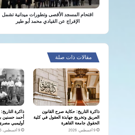
عن
القيادي
محمد
اقتحام المسجد الأقصى وتطورات ميدانية تشمل
أبو
الإفراج عن القيادي محمد أبو طير
طير
مقالات ذات صلة
ذاكرة التاريخ: حكاية صرح القانون
ذاكرة التاريخ:
العريق وتخريج جهابذة العقول في كلية
أحمد حسنين ب
الحقوق جامعة القاهرة
أوليمبي مصري 920
9 أغسطس، 2026
9 أغسطس، 2026