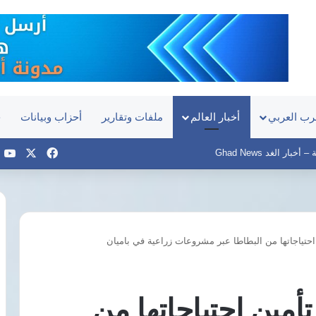
رب العربي
أخبار العالم
ملفات وتقارير
أحزاب وبيانات
ح
‫X
فيسبوك
e
بار الغد Ghad News
حتياجاتها من البطاطا عبر مشروعات زراعية في باميان
اليوم..
مفوضي
الدستورية
تنظر
مين احتياجاتها من
دعوى