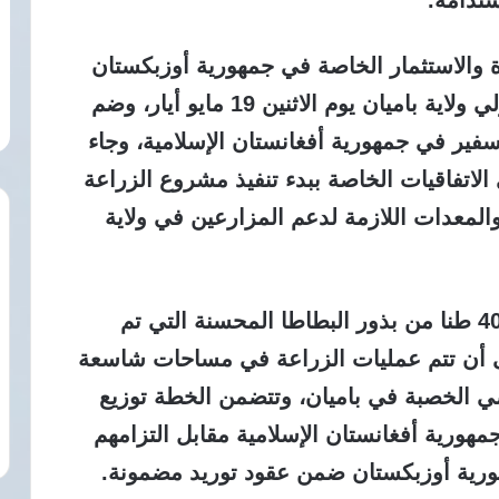
والاستثمار الخاصة في جمهورية أوزبكستان
وفداً رسمياً رفيع المستوى التقى بمسؤولي ولاية باميان يوم الاثنين 19 مايو أيار، وضم
فير في جمهورية أفغانستان الإسلامية، وجاء
الاتفاقيات الخاصة ببدء تنفيذ مشروع الزراعة
 والمعدات اللازمة لدعم المزارعين في ولاية
تعتزم جمهورية أوزبكستان توريد حوالي 40 طنا من بذور البطاطا المحسنة التي تم
ى أن تتم عمليات الزراعة في مساحات شاسعة
ب من الأراضي الخصبة في باميان، وتتضمن الخطة توزيع
مهورية أفغانستان الإسلامية مقابل التزامهم
هورية أوزبكستان ضمن عقود توريد مضمونة.