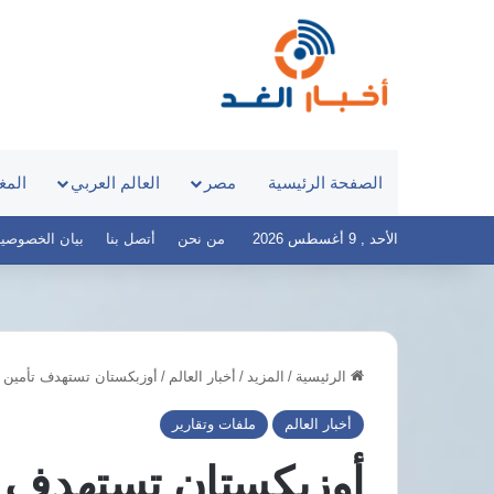
الصفحة الرئيسية
مصر
العالم العربي
المغ
الأحد , 9 أغسطس 2026
من نحن
أتصل بنا
بيان الخصوصية – أخ
الرئيسية
/
المزيد
/
أخبار العالم
/
أوزبكستان تستهدف تأمين ا
مرتضى
قناطر
منصور
إدفينا..
أخبار العالم
ملفات وتقارير
يطالب
تفاصيل
السيسي
المرحلة
أوزبكستان تستهدف تأ
بالثأر
الثالثة