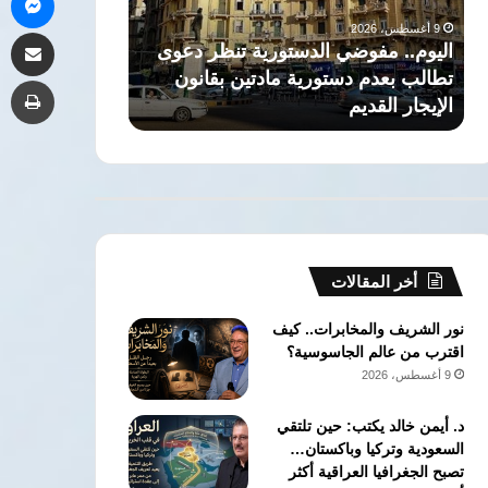
العريق
رجل
9 أغسطس، 2026
مشاركة 
وتخريج
دولة
وى
ذاكرة التاريخ: حكاية صرح القانون
9 أغسطس، 2026
جهابذة
عبر
العريق وتخريج جهابذة العقول في كلية
الزعيم الرا
طب
العقول
العصور
الحقوق جامعة القاهرة
دولة عبر ال
في
كلية
الحقوق
جامعة
القاهرة
أخر المقالات
نور الشريف والمخابرات.. كيف
اقترب من عالم الجاسوسية؟
9 أغسطس، 2026
د. أيمن خالد يكتب: حين تلتقي
السعودية وتركيا وباكستان…
تصبح الجغرافيا العراقية أكثر