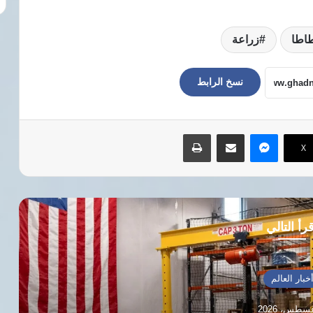
اطا
زراعة
نسخ الرابط
ماسنجر
مشاركة عبر البريد
طباعة
‫X
رأ التالي
تونس
9 أغسطس، 2026