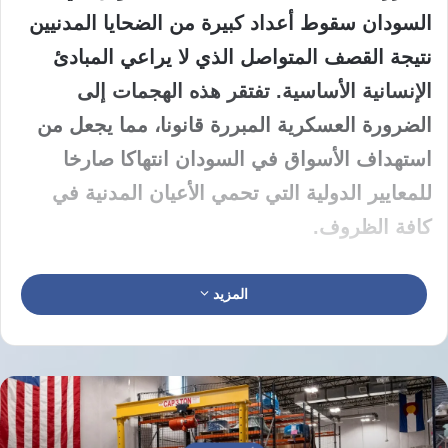
السودان سقوط أعداد كبيرة من الضحايا المدنيين
نتيجة القصف المتواصل الذي لا يراعي المبادئ
الإنسانية الأساسية. تفتقر هذه الهجمات إلى
الضرورة العسكرية المبررة قانونا، مما يجعل من
استهداف الأسواق في السودان انتهاكا صارخا
للمعايير الدولية التي تحمي الأعيان المدنية في
كافة الظروف.
تتواصل العمليات العسكرية التي تتجاهل تحييد
المزيد
التجمعات السكانية والمنشآت التجارية المكتظة
بالمدنيين. يرفض القانون الدولي الإنساني تبرير
استهداف هذه المناطق بذريعة وجود أهداف
عسكرية أو مسلحين، مؤكدا أن وجود القوات