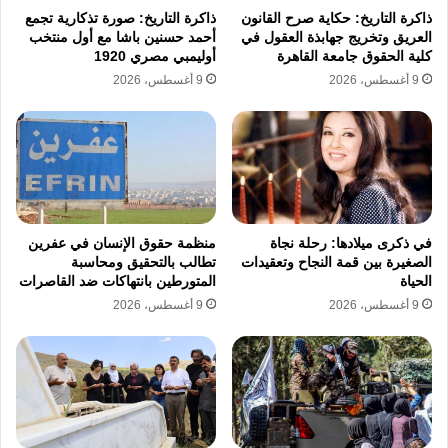
التجارية.
ذاكرة التاريخ: حكاية صرح القانون
ذاكرة التاريخ: صورة تذكارية تجمع
العريق وتخريج جهابذة العقول في
أحمد حسنين باشا مع أول منتخب
كلية الحقوق جامعة القاهرة
أوليمبي مصري 1920
ترتفع أرقام الضحايا والنازحين بشكل مضطرد
9 أغسطس، 2026
9 أغسطس، 2026
نتيجة تدمير البنية التحتية الاقتصادية. أدى استهداف
الأسواق إلى نزوح أكثر من 13 مليون شخص، بينما
يواجه 19 مليون شخص مستويات حادة من انعدام
الأمن الغذائي. يمثل استمرار هذه الهجمات على
الأسواق في السودان نمطا متصاعدا يعطل الحياة
في ذكرى ميلادها: رحلة نجاة
منظمة حقوق الإنسان في عفرين
الصغيرة بين قمة النجاح وتعقيدات
تطالب بالتحقيق ومحاسبة
الاقتصادية، ويؤدي إلى انهيار شبكات التجارة
الحياة
المتورطين بانتهاكات ضد القاصرات
9 أغسطس، 2026
9 أغسطس، 2026
وتضخم الأسعار، مما يزيد من وطأة الأزمة
الإنسانية الخانقة التي يعاني منها السكان في كافة
أرجاء البلاد.
الأزمة الإنسانية
الأسواق الشعبية
السودان