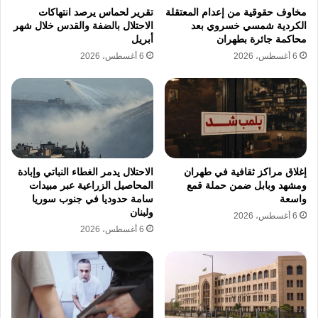
ارتفاع حصيلة مجزرة دير قانون النهر إلى 12
مخاوف حقوقية من إعدام المعتقلة
تقرير لحماس يرصد انتهاكات
ضحية
الكردية شمسي خسروي بعد
الاحتلال بالضفة والقدس خلال شهر
محاكمة جائرة بطهران
أبريل
6 أغسطس، 2026
6 أغسطس، 2026
انتشلت فرق الإنقاذ جثمان ضحية من الجنسية
السورية من تحت أنقاض المنزل المستهدف في
بلدة دير قانون النهر بقضاء صور. وارتفعت حصيلة
تلك المجزرة إلى 12 ضحية و3 جرحى ينتمون في
معظمهم لعائلة واحدة قضوا جراء الهجوم الجوي
إغلاق مراكز ثقافية في طهران
الاحتلال يدمر الغطاء النباتي وإبادة
العنيف. وتعرضت جرود شبعا لغارة مماثلة أسفرت
ومشهد وبابل ضمن حملة قمع
المحاصيل الزراعية عبر مبيدات
واسعة
سامة حدوديا في جنوب سوريا
عن مقتل شخص وإصابة آخر بجروح خطيرة من
ولبنان
6 أغسطس، 2026
الجنسية السورية جرى نقلهما للمستشفى.
6 أغسطس، 2026
يقوم الطيران الإسرائيلي يستهدف قرى لبنانية
جنوب البلاد بعمليات قصف ممنهج تؤدي إلى تفاقم