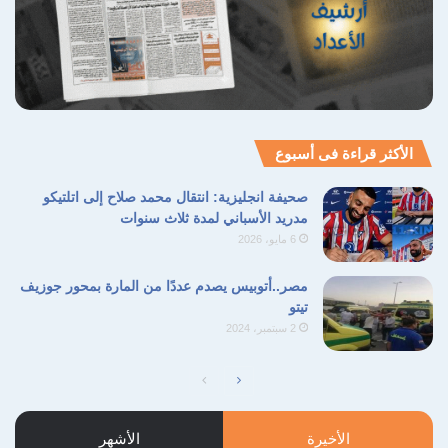
والصاروخية. وتترقب الأوساط المحلية تطورات
الموقف الميداني في ظل غياب أي أفق لوقف
العمليات العسكرية الحالية.
الأكثر قراءة فى أسبوع
الإسرائيلي
الطيران
ضحايا
قرى
صحيفة انجليزية: انتقال محمد صلاح إلى اتلتيكو
لبنانية
مدريد الأسباني لمدة ثلاث سنوات
6 مايو، 2026
نسخ الرابط
مصر..أتوبيس يصدم عددًا من المارة بمحور جوزيف
تيتو
2 سبتمبر، 2024
الأخيرة
الأشهر