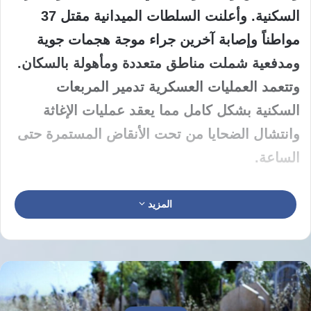
السكنية. وأعلنت السلطات الميدانية مقتل 37
مواطناً وإصابة آخرين جراء موجة هجمات جوية
ومدفعية شملت مناطق متعددة ومأهولة بالسكان.
وتتعمد العمليات العسكرية تدمير المربعات
السكنية بشكل كامل مما يعقد عمليات الإغاثة
وانتشال الضحايا من تحت الأنقاض المستمرة حتى
الساعة.
شن الطيران الإسرائيلي يستهدف قرى لبنانية
المزيد
جنوب البلاد غارات عنيفة تركزت على حي البركة
في بلدة الدوير وأسفرت عن تدمير منازل عديدة.
وتسببت الغارة المذكورة في مقتل 8 مواطنين
وإصابة 2 آخرين بجروح متفاوتة نقلوا على إثرها