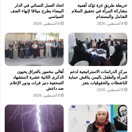
الحيوي لخدمة قضايا حقوق الإنسان.
خريطة طريق غزة تؤكد أهمية
اتحاد العمل النسائي في الدار
مشاركة المرأة في تحقيق السلام
البيضاء يطرح ميثاقا لإنهاء العنف
الشامل والمستدام
السياسي
اختتمت الفعاليات باستعراض تقرير التقييم النهائي
8 أغسطس، 2026
8 أغسطس، 2026
لأداء المشاركين في البرنامج التدريبي وسط إشادة
بالجهود المبذولة لرفع كفاءة الكوادر البشرية
العاملة في هذا الملف الحقوقي الحساس حيث تم
تسليم الشهادات الرسمية للباحثين والباحثات من
مختلف الإدارات بالمجلس القومي لحقوق الإنسان
مركز الدراسات الاستراتيجية لدعم
أهالي مخمور بالعراق يحيون
المرأة والطفل باليمن يناقش حماية
الذكرى الثانية عشرة لاستشهاد
في الدولة وسط أجواء إيجابية تعكس التزام الجميع
الناشطات والحقوقيات بتعز
الصحفية دنيز فرات ودور الإعلام
ضد داعش
8 أغسطس، 2026
بتطوير أدوات العمل والبحث لضمان تقديم تقارير
8 أغسطس، 2026
حقوقية رصينة ومحايدة تعزز من مكانة المؤسسة
في أداء دورها الوطني الرقابي والحقوقي.
المجلس القومي
تدريب دولي
تطوير قانوني