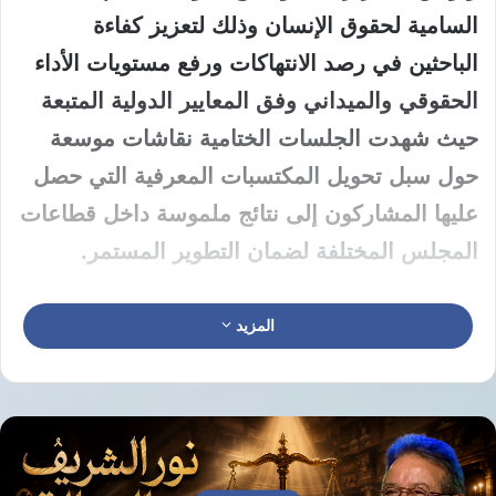
السامية لحقوق الإنسان وذلك لتعزيز كفاءة
الباحثين في رصد الانتهاكات ورفع مستويات الأداء
الحقوقي والميداني وفق المعايير الدولية المتبعة
حيث شهدت الجلسات الختامية نقاشات موسعة
حول سبل تحويل المكتسبات المعرفية التي حصل
عليها المشاركون إلى نتائج ملموسة داخل قطاعات
المجلس المختلفة لضمان التطوير المستمر.
استعرضت يارا قاسم عضو المجلس القومي
المزيد
لحقوق الإنسان خلال كلمتها مسيرة العمل
المؤسسي والخبرات المتراكمة في عمليات الرصد
والتوثيق الميداني مؤكدة أن هذه الجهود تعد ركيزة
أساسية لمهام المجلس حيث نجح المجلس في