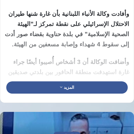
وأفادت وكالة الأنباء اللبنانية بأن غارة شنها طيران
الاحتلال الإسرائيلي على نقطة تمركز لـ”الهيئة
الصحية الإسلامية” في بلدة حناوية بقضاء صور أدت
إلى سقوط 4 شهداء وإصابة مسعفين من الهيئة.
وأضافت الوكالة أن 3 أشخاص أُصيبوا أيضًا جراء
غارة استهدفت منطقة الحافور بين بلدتي صديقين
وقانا.
المزيد
ولم توضح الوكالة هوية القتلى جراء الغارة التي
تأتي ضمن خروقات إسرائيلية لاتفاق وقف إطلاق
النار الهش المعلن منذ 17 أبريل، والممدد حتى
مطلع يوليو المقبل.