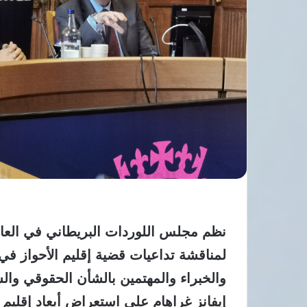
لمناقشة تداعيات قضية إقليم الأحواز في
والخبراء والمهتمين بالشأن الحقوقي وال
إيفانز غراهام على استعراض أبعاد إقليم ا