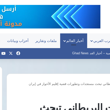
رب العربي
أخبار العالم
ملفات وتقارير
أحزاب وبيانات
ح
‫X
فيسبوك
e
أخبار الغد Ghad News
طاني تبحث مستجدات وتطورات قضية إقليم الأحواز في إيران
فى
ذكرى
ميلادهم
الـ60
 البريطاني تبحث
حسام