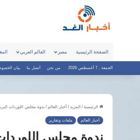
الصفحة الرئيسية
مصر
العالم العربي
المغ
الجمعة , 7 أغسطس 2026
من نحن
أتصل بنا
بيان الخصوصية – 
الرئيسية
/
المزيد
/
أخبار العالم
/
ندوة مجلس اللوردات البري
تركيا
السعودية:
والسعودية
“اتفاقية
أخبار العالم
ملفات وتقارير
وباكستان
مكة”
تعتزم
لا
ندوة مجلس اللوردات
توقيع
تستهدف