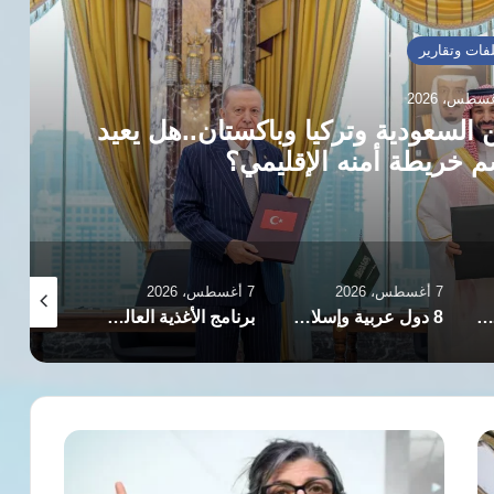
ملفات وتقارير
7 أغسطس، 2026
ور الشريف والقضية الفلسطينية.. عندما أصبح ا
7 أغسطس، 2026
7 أغسطس، 2026
7 أغسطس، 26
8 دول عربية وإسلامية تدعو لوقف الانتهاكات الإسرائيلية وإقامة دولة فلسطينية
برنامج الأغذية العالمي يحذر: النينيو تعمق الجوع الحاد لـ 49 مليون شخص إضافي
تصاعد اتهامات الاعتداءات الجنسية بمراكز الشرطة العراقية يثير مطالب بالرقابة وحماية النساء
واشنطن
ترفع
العقوبات