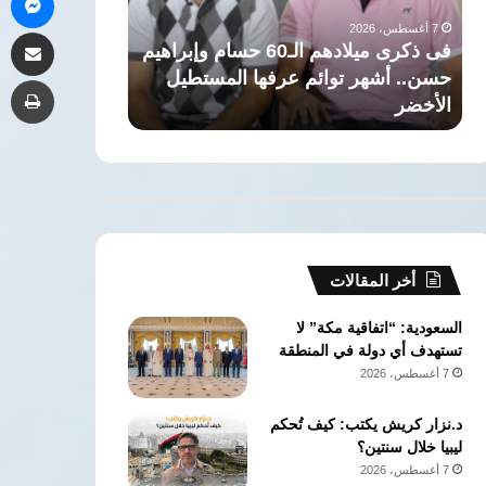
غلاء
السويس
7 أغسطس، 2026
7 أغسطس، 2026
مشاركة 
جديدة
إلى
ام وإبراهيم
مصر..عمرة المولد النبوي تواجه موجة
مصر والبراز
بعد
مركز
ل
غلاء جديدة بعد زيادة تذاكر الطيران..
السويس إلى
طب
زيادة
إقليمي
ومطالب بالتدخل
منخفض الك
تذاكر
للوقود
الطيران..
منخفض
ومطالب
الكربون
بالتدخل
أخر المقالات
السعودية: “اتفاقية مكة” لا
تستهدف أي دولة في المنطقة
7 أغسطس، 2026
د.نزار كريش يكتب: كيف تُحكم
ليبيا خلال سنتين؟
7 أغسطس، 2026