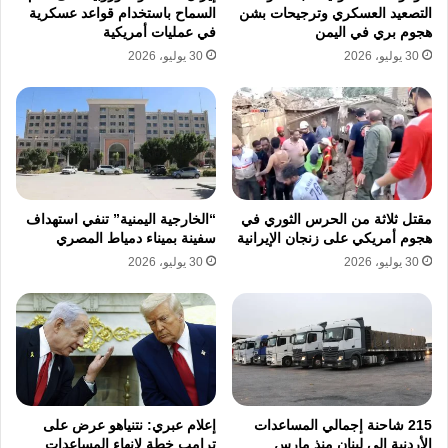
وكان موقع “أكسيوس” وشبكة “سي بي إس”
التصعيد العسكري وترجيحات بشن
السماح باستخدام قواعد عسكرية
هجوم بري في اليمن
في عمليات أمريكية
أفادا بأن الحكومة الأمريكية تدرس شن ضربات
30 يوليو، 2026
30 يوليو، 2026
جديدة على إيران، فيما غيّر ترامب جدول أعماله
للبقاء في واشنطن خلال عطلة نهاية هذا الأسبوع،
ما عزز التكهنات حول احتمال استئناف الضربات
الأمريكية ضد طهران.
مقتل ثلاثة من الحرس الثوري في
“الخارجية اليمنية” تنفي استهداف
هجوم أمريكي على زنجان الإيرانية
سفينة بميناء دمياط المصري
30 يوليو، 2026
30 يوليو، 2026
نسخ الرابط
215 شاحنة إجمالي المساعدات
إعلام عبري: نتنياهو عرض على
الأردنية إلى لبنان منذ مارس
ترامب خطة لإنهاء المساعدات