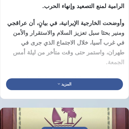
الرامية لمنع التصعيد وإنهاء الحرب.
وأوضحت الخارجية الإيرانية، في بيانٍ، أن عراقجي
ومنير بحثا سبل تعزيز السلام والاستقرار والأمن
في غرب آسيا، خلال الاجتماع الذي جرى في
طهران، واستمر حتى وقت متأخر من ليلة أمس
الجمعة.
وكان قائد الجيش الباكستاني وصل إلى طهران
المزيد
أمس، في إطار جهود الوساطة التي تقودها إسلام
آباد بين طهران وواشنطن، وسط تقارير إعلامية
متضاربة بشأن استئناف محتمل للضربات الأمريكية
على إيران.