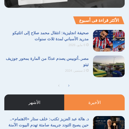
الأكثر قراءة فى أسبوع
صحيفة انجليزية: انتقال محمد صلاح إلى اتلتيكو
مدريد الأسباني لمدة ثلاث سنوات
6 مايو، 2026
مصر..أتوبيس يصدم عددًا من المارة بمحور جوزيف
تيتو
2 سبتمبر، 2024
الصفحة
الصفحة
التالية
السابقة
الأخيرة
الأشهر
د. هالة عبد العزيز تكتب: خلف ستار «الاهتمام»..
حين يصبح التودد جريمة صامتة تهدم البيوت الآمنة