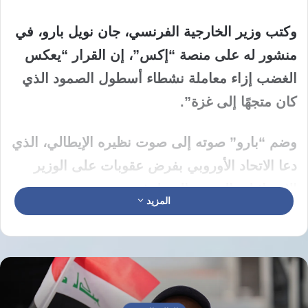
وكتب وزير الخارجية الفرنسي، جان نويل بارو، في
منشور له على منصة “إكس”، إن القرار “‌يعكس
الغضب ‌إزاء ⁠معاملة نشطاء أسطول الصمود الذي
كان متجهًا ⁠إلى ‌غزة”.
وضم “بارو” صوته إلى صوت نظيره الإيطالي، الذي
دعا الاتحاد الأوروبي بفرض عقوبات على الوزير
الإسرائيلي اليميني المتطرف.
المزيد
واستنكر “بارو” ما اعتبره “تصرفات لا يمكن وصفها
بحق مواطنين فرنسيين وأوروبيين كانوا على متن
أسطول الصمود العالمي”، الذي اعترضته إسرائيل
قبالة سواحل قبرص واعتقلت ناشطيه قبل