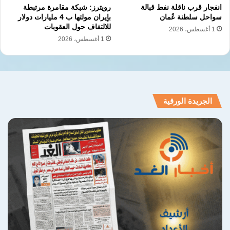
مخاوف من أن يؤدي استمرار التوتر إلى اضطراب
انفجار قرب ناقلة نفط قبالة
رويترز: شبكة مقامرة مرتبطة
حركة الملاحة وارتفاع كلفة الشحن والطاقة.
سواحل سلطنة عُمان
بإيران مولتها ب 4 مليارات دولار
للالتفاف حول العقوبات
1 أغسطس، 2026
وتسعى التحركات القطرية والباكستانية إلى تثبيت
1 أغسطس، 2026
وقف التصعيد، وتهيئة مسار سياسي يمنع انزلاق
المنطقة إلى مواجهة أوسع، في وقت لا تزال فيه
المفاوضات مرهونة بقدرة الأطراف على تجاوز
الجريدة الورقية
الخلافات المتعلقة بالعقوبات، والملاحة، والضمانات
الأمنية، والملف النووي الإيراني.
نسخ الرابط