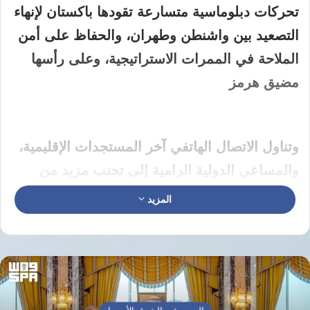
تحركات دبلوماسية متسارعة تقودها باكستان لإنهاء
التصعيد بين واشنطن وطهران، والحفاظ على أمن
الملاحة في الممرات الاستراتيجية، وعلى رأسها
مضيق هرمز
وتناول الاتصال الهاتفي آخر المستجدات الإقليمية،
والمساعي الدولية الرامية إلى تجنب مزيد من
التوتر، مع التأكيد على أهمية دعم جهود الوساطة
المزيد
الباكستانية، ومواصلة مسارات الحوار لمعالجة
القضايا العالقة عبر الحلول السياسية
والدبلوماسية.
دعم الحوار وصون أمن الملاحة