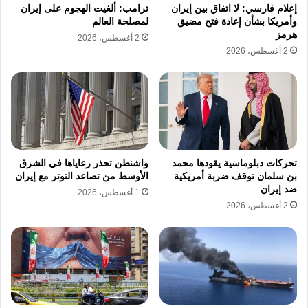
وفي السياق نفسه، بحث رئيس الوزراء وزير
إعلام فارسي: لا اتفاق بين إيران
ترامب: ألغيت الهجوم على إيران
وأمريكا بشأن إعادة فتح مضيق
لمصلحة العالم
الخارجية القطري الشيخ محمد بن عبد الرحمن آل
هرمز
2 أغسطس، 2026
ثاني، مع وزير الخارجية الإيراني عباس عراقجي،
2 أغسطس، 2026
جهود التوصل إلى اتفاق بين واشنطن وطهران،
ضمن تحركات إقليمية متواصلة لمنع انهيار التهدئة.
كما أجرى قائد الجيش الباكستاني عاصم منير
مباحثات في طهران مع مسؤولين إيرانيين، ضمن
تحركات دبلوماسية يقودها محمد
واشنطن تحذر رعاياها في الشرق
الجهود التي تقودها إسلام آباد لتقريب وجهات النظر
بن سلمان توقف ضربة أمريكية
الأوسط من تصاعد التوتر مع إيران
ضد إيران
وفتح مسار تفاوضي جديد يخفف من احتمالات
1 أغسطس، 2026
2 أغسطس، 2026
العودة إلى المواجهة العسكرية.
مضيق هرمز في قلب الأزمة
ويظل مضيق هرمز أحد أبرز ملفات الأزمة، باعتباره
ممراً حيوياً لإمدادات الطاقة العالمية، وسط