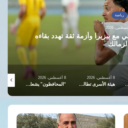
السودان
8 أغسطس، 2026
دعوة الحزب الشيوعي للعمل المدني با
والغموض الس
8 أغسطس، 2026
8 أغسطس، 2026
هيئة الأسرى تطالب الصليب الأحمر بموقف ضد تمديد منع زيارة المعتقلين
“المحافظون” يشعلون الصراع السياسي ويستهدفون السكن الاجتماعي والمهاجرين في بريطانيا
تحذيرات حقوقية من تعرض مئات الأطفال المهاجرين للانتهاكات بشوارع سبتة
سقوط
اللواء