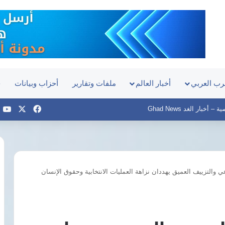
رب العربي
أخبار العالم
ملفات وتقارير
أحزاب وبيانات
ح
‫X
فيسبوك
e
أخبار الغد Ghad News
ي والتزييف العميق يهددان نزاهة العمليات الانتخابية وحقوق الإنسان
عمار
علي
حسن
لـ«رويترز»:
انتقال