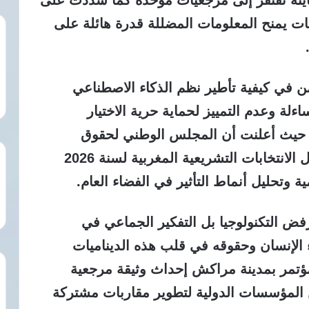
اينة تفتقر إلى مرجعيات موحدة كما شددت على
ويات يمنح المعلومات المضللة قدرة هائلة على
ن في كيفية تأطير نظم الذكاء الاصطناعي
ة وعدم التمييز لحماية حرية الاختيار
جية حيث أعلنت أن المجلس الوطني لحقوق
الإنسان سيطور آليات تدقيق متقدمة خلال الانتخابات التشريعية المغربية لسنة 2026
وتحليل أنماط التأثير في الفضاء العام.
فض التكنولوجيا بل التفكير الجماعي في
الإنسان وحقوقه في قلب هذه الديناميات
ؤتمر بمدينة مراكش إحداث وثيقة مرجعية
ن المؤسسات الدولية لتطوير مقاربات مشتركة