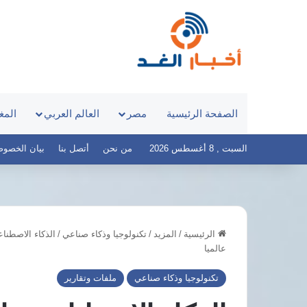
الصفحة الرئيسية
مصر
العالم العربي
المغ
السبت , 8 أغسطس 2026
من نحن
أتصل بنا
بيان الخصوصية – 
الرئيسية
/
المزيد
/
تكنولوجيا وذكاء صناعي
/
الذكاء الاصطناع
الحكومة
المكتب
عالميا
تدرس
التنفيذي
إنشاء
لحزب
تكنولوجيا وذكاء صناعي
ملفات وتقارير
وقف
الوفد
خيري
يوافق