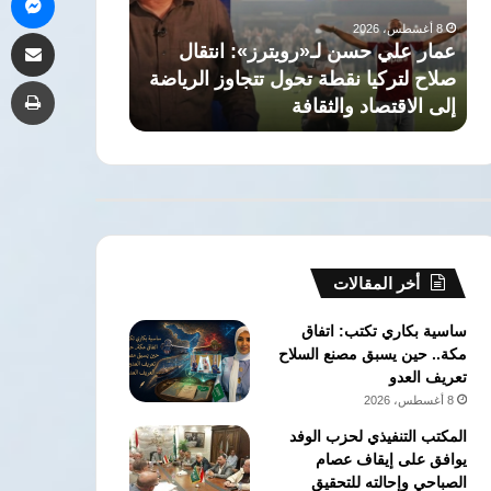
إماراتية
معصوم
8 أغسطس، 2026
مشاركة 
في
مرزوق
تقال
في رسا
8 أغسطس، 2026
مضيق
يسترجع
 الرياضة
مصر تدين استهداف ناقلة نفط إماراتية
معصوم 
طب
هرمز
«أكاذيب
في مضيق هرمز
الإعلام» 
الإعلام»
ضده
قبل
8
سنوات
أخر المقالات
ساسية بكاري تكتب: اتفاق
مكة.. حين يسبق مصنع السلاح
تعريف العدو
8 أغسطس، 2026
المكتب التنفيذي لحزب الوفد
يوافق على إيقاف عصام
الصباحي وإحالته للتحقيق