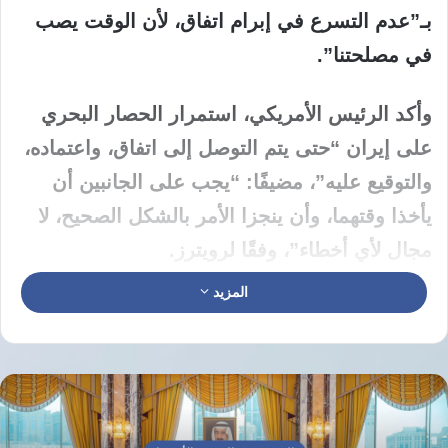
بـ”عدم التسرع في إبرام اتفاق، لأن الوقت يصب
في مصلحتنا”.
وأكد الرئيس الأمريكي، استمرار الحصار البحري
على إيران “حتى يتم التوصل إلى اتفاق، واعتماده،
والتوقيع عليه”، مضيفًا: “يجب على الجانبين أن
يأخذا وقتهما، وأن ينجزا الأمر بالشكل الصحيح، لا
مجال لأي أخطاء”، وفقًا لرويترز.
المزيد
وتابع الرئيس الأمريكي في منشور على منصته
“تروث سوشيال”: “علاقتنا مع إيران أصبحت أكثر
مهنية وإنتاجية بشكل كبير، لكن عليهم أن يفهموا
أنه لا يمكنهم تطوير أو امتلاك سلاح أو قنبلة
نووية”، مضيفًا “الاتفاق الجاري التفاوض بشأنه