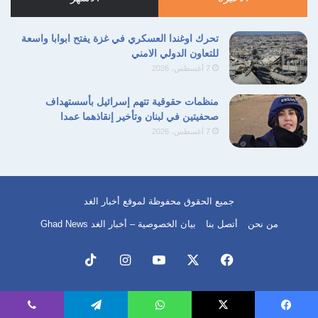
تحرك اوغندا العسكري في غزة يفتح ابوابا واسعة
للتعاون الدولي الامني
7 أغسطس، 2026
منظمات حقوقية تتهم إسرائيل بأسستهداف
صحفيتين في لبنان وتأخير إنقاذهما عمدا
7 أغسطس، 2026
جميع الحقوق محفوظة لموقع أخبار الغد
من نحن
أتصل بنا
بيان الخصوصية – أخبار الغد Ghad News
فيسبوك
‫X
‫YouTube
انستقرام
‫TikTok