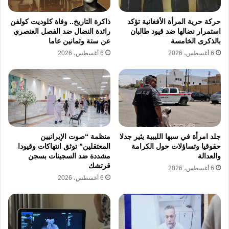
وأجهزة الصعق الكهربائي. وتتزامن هذه الأحداث
حركة حرية المرأة الأفغانية تؤكد
ذاكرة التاريخ.. وفاة كلوديت كولفن
مع تجاوز معدل البطالة في جمهورية جنوب أفريقيا
استمرار نضالها ضد قيود طالبان
رائدة النضال ضد الفصل العنصري
نسبة 43% مما يعمق الاحتقان الاجتماعي ويهدد
بالذكرى الخامسة
عن ستة وثمانين عاما
6 أغسطس، 2026
6 أغسطس، 2026
باندلاع أعمال عنف جماعية ضد الأجانب وفقا
لتحذيرات المنظمات الحقوقية والأمم المتحدة.
جلد امرأة في سبها الليبية يثير جدلا
منظمة “صوت الإيرانيين
حقوقيا وتساؤلات حول الكرامة
المعتقلين” توثق انتهاكات وقيودا
والعدالة
مشددة ضد السجينات بسجن
قرتشك
6 أغسطس، 2026
6 أغسطس، 2026