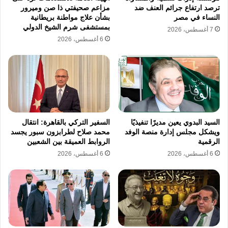
ويدخل المعاش الإضافي ضمن وعاء حساب الزيادة
ترصد ارتفاع جرائم العنف ضد
مزاعم صحيفتي ذا صن وميرور
النساء في مصر
بشأن علاج مواطنة بريطانية
السنوية للمعاشات،
بما يعني أنه يخضع للزيادة
بمستشفى شرم الشيخ الدولي
7 أغسطس، 2026
6 أغسطس، 2026
المقررة للمعاشات وفق الضوابط القانونية
المعمول بها.
ويأتي نظام المعاش الإضافي ضمن محاولات تطوير
منظومة التأمينات الاجتماعية،
بما يسمح بتوفير
حماية تأمينية أوسع لأصحاب الدخول التي تتجاوز
السيد البدوي يعين مديرًا تنفيذيًا
السفير التركي بالقاهرة: انتقال
الحدود القصوى لأجر الاشتراك، مع ربط قيمة
ويشكل مجلس إدارة منصة الوفد
محمد صلاح لطرابزون سبور يجسد
الرقمية
الروابط العميقة بين الشعبين
المعاش بصورة أقرب إلى مستوى الأجر الفعلي
6 أغسطس، 2026
6 أغسطس، 2026
خلال مدة العمل.
نسخ الرابط