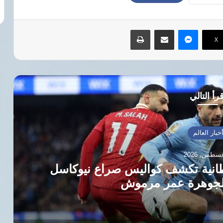
ماسنجر
مشاركة عبر البريد
طباعة
‫X
رأ التالي
خبار العالم
طانية تكشف كواليس صراع نيوكاسل
الجوهرة عمر مرموش