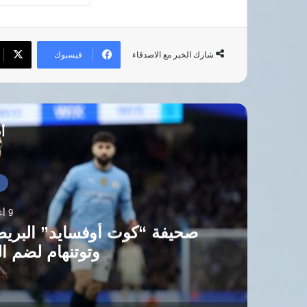
فيسبوك
شارك الخبر مع الاصدقاء
أق
أ
9 أغسطس، 2026
صحيفة “كوت أوفسايد” البري
وتوتنهام لضم 