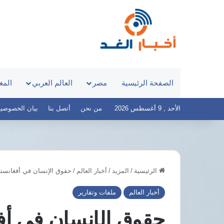
الصفحة الرئيسية
مصر
العالم العربي
المغ
الأحد , 9 أغسطس 2026
من نحن
أتصل بنا
بيان الخصوصية – أخ
الرئيسية
/
المزيد
/
أخبار العالم
/
حقوق الإنسان في أفغانستان
مرتضى
منصور
أخبار العالم
ملفات وتقارير
يطالب
السيسي
حقوق الإنسان في أف
بالثأر