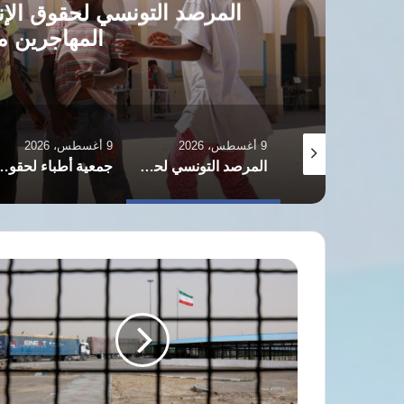
المرصد التونسي لحقوق الإن
المهاجرين م
9 أغسطس، 2026
9 أغسطس، 2026
البنتاجون يضغط على شركات الدفاع لرفع وتيرة تسليم الأسلحة والذخائر
المرصد التونسي لحقوق الإنسان: عوائق إدارية تحرم الأطفال المهاجرين من مقاعد الدراسة
جمعية أطباء لحقوق الإنسان تكشف انتهاكات مروعة ت
ترحيل
امرأة
بلوشية
وطفليها
من
زاهدان
إلى
أفغانستان