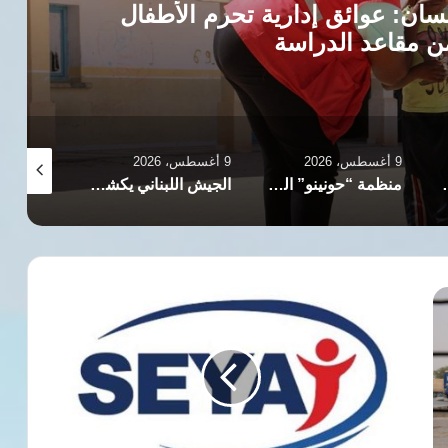
سان: عوائق إدارية تحرم الأطفال
ن مقاعد الدراسة
9 أغسطس، 2026
9 أغسطس، 2026
9 أغسطس، 2026
عرض لها الطبيب حسام أبو صفية
منظمة “حونينو” القانونية الإسرائيلية تكشف شبكة الدعم المالي للمستوطنين في الضفة الغربية
الجيش اللبناني يكشف تفاصيل إصابة ثلاثة عسكريين في عمليات تفكيك ذخائر
تحركات
قانونية
عاجلة
تطالب
بإقالة
قيادات
أمنية
متورطة