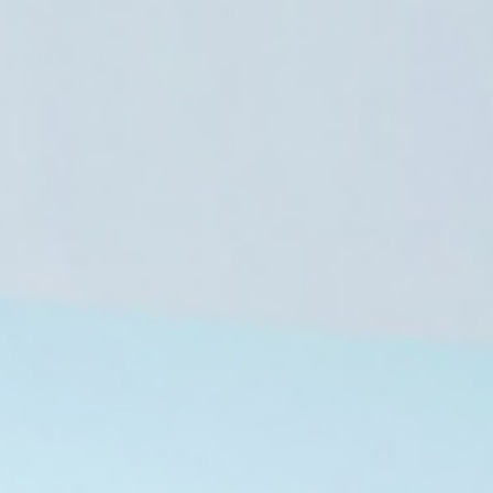
جمعية أطباء لحقوق الإنسان تكشف انته
الطبيب حسام أبو صف
9 أغسطس، 2026
9 أغسطس، 2026
المرصد الأورومتوسطي لحقوق الإنسان يوثق جرائم استخدام مدنيين دروعا بشرية بقطاع غزة
المكتب الوطني للدفاع عن الأرض ومقاومة الاستيطان يفضح مخططات تهويد الأراضي الفلسطينية
المجلس الوطني لحقوق الإنسان المغربي يرصد انتهاكات سبتة ويكشف تضليل الذكاء الاصطناعي