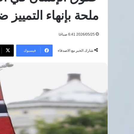
بعد
هجوم
ملحة بإنهاء التمييز ض
8 أغسطس، 2026
دمياط
مرتضى منصور يطال
بعد هجوم دمياط
2026/05/25 6:41 صباحًا
فيسبوك
شارك الخبر مع الاصدقاء