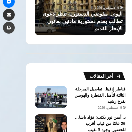
تطالب
العريق
9 أغسطس، 2026
9 أغسطس، 2026
مشاركة 
بعدم
وتخريج
اليوم.. مفوضي الدستورية تنظر دعوى
ذاكرة التاريخ: 
دستورية
جهابذة
تطالب بعدم دستورية مادتين بقانون
العريق وتخريج 
طب
مادتين
العقول
الإيجار القديم
الحقوق جامعة ا
بقانون
في
الإيجار
كلية
القديم
الحقوق
جامعة
القاهرة
أخر المقالات
قناطر إدفينا.. تفاصيل المرحلة
الثالثة لتأهيل القنطرة والهويس
بفرع رشيد
9 أغسطس، 2026
د. أيمن نور يكتب: فؤاد باشا…
26 عامًا من غياب أقرب
للحضور. وجوه لا تغيب