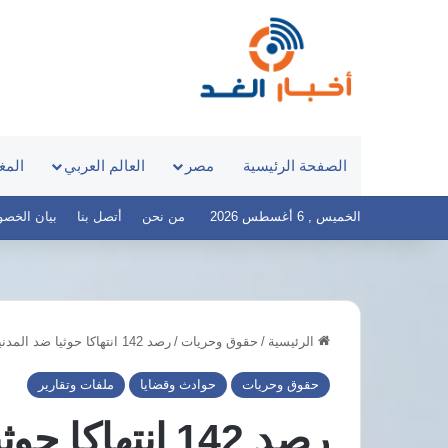
الصفحة الرئيسية
مصر
العالم العربي
المغ
الخميس , 6 أغسطس 2026
من نحن
أتصل بنا
بيان الخصوصية 
الرئيسية
/
حقوق وحريات
/
رصد 142 انتهاكا حوثيا ضد المدنيين في 13 محافظة يمنية خلال 2026
مدبولي
جمال
يستعرض
عبدالر
حقوق وحريات
حوادث وقضايا
ملفات وتقارير
إنشاء
عقوبة
مدينتين
انتحال
طبيتين
صفة