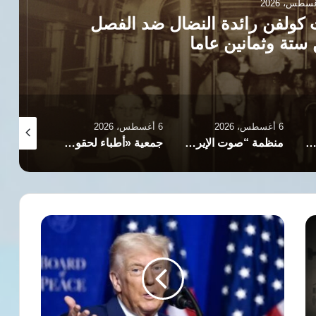
ضد الفصل
جلد امرأة في سبها ا
2026
6 أغسطس، 2026
6 أغسطس، 2026
منظمة “صوت الإيرانيين المعتقلين” توثق انتهاكات وقيودا مشددة ضد السجينات بسجن قرتشك
جمعية «أطباء لحقوق الإنسان» الإسرائيلية تطالب بفحص وتسمية الإفراج عن أبو صفية وأطباء غزة
واشنطن
تقطع
المساعدات
الإنسانية
عن
7
دول