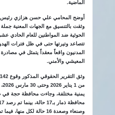
الماضية.
أوضح المحامي علي حسن هزازي رئيس دا
وثقت بالتنسيق مع الجهات المعنية جملة م
الحوثية ضد المواطنين للعام الحادي عشر عل
تتصاعد وتيرتها حتى في ظل فترات الهدوء
المدنيون واقعاً معقداً يتمثل في مصادر
المعيشي والأمني.
وصنعاء وصعدة 16 حالة لكل منها، فيما تم توثيق 8 حالات في مأرب ومثلها في البيضاء.