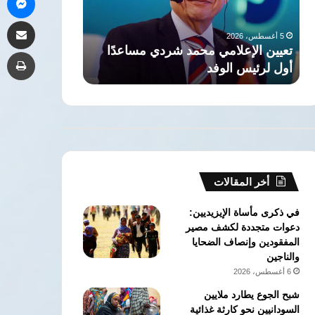
لتفجير
إ
مشاركة 
الأوضاع
ت
5 أغسطس، 2026
بالمنطقة
م
شردي مساعدًا
مصر: انتهاكات إسرائيل بالقدس ستؤدي
طب
ا
لتفجير الأوضاع بالمنطقة
ا
ا
أخر المقالات
في ذكرى مأساة الإيزيديين:
دعوات متجددة لكشف مصير
المفقودين وإنصاف الضحايا
والناجين
6 أغسطس، 2026
شبح الجوع يطارد ملايين
السودانيين نحو كارثة غذائية