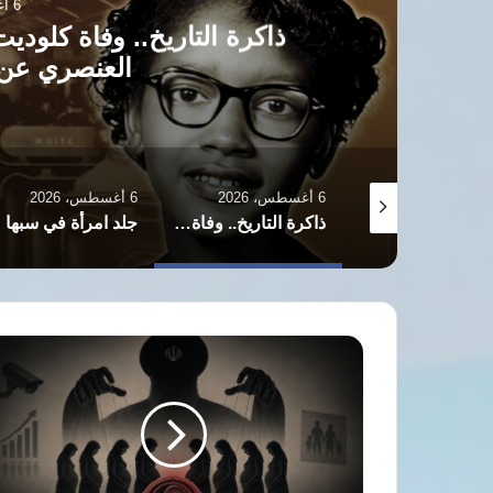
6 أغسطس، 2026
 التاريخ.. وفاة كلوديت كولفن رائدة النضال 
العنصري عن ستة وثمانين عاما
6 أغسطس، 2026
6 أغسطس، 2026
6 أغسطس، 
حركة حرية المرأة الأفغانية تؤكد استمرار نضالها ضد قيود طالبان بالذكرى الخامسة
ذاكرة التاريخ.. وفاة كلوديت كولفن رائدة النضال ضد الفصل العنصري عن ستة وثمانين عاما
جلد امرأة في سبها الليبية يثير جدلا حقوقيا وتساؤلات حول الكرامة والعدالة
استراتيجية
النظام
في
إيران
للتحكم
بأجساد
النساء