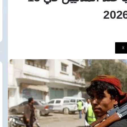
أول
لرئيس
ل عبدالرحيم: عقوبة انتحال صفة
5 أغسطس، 2026
الوفد
صحفي الحبس سنة وغرامة 300 جنيه
تعيين الإعلامي محمد 
إحدى العقوبتين
أول لرئيس الوفد
‫X
ين