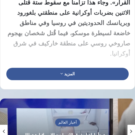
القرار». وجاء هذا تزامناً مع سقوط ستة قتلى
الاثنين بضربات أوكرانية على منطقتي بلغورود
وبريانسك الحدوديتين في روسيا وفي مناطق
خاضعة لسيطرة موسكو، فيما قُتل شخصان بهجوم
صاروخي روسي على منطقة خاركيف في شرق
أوكرانيا.
وقالت وزارة الخارجية الروسية في بيان إن
المزيد
«الضربات (المرتقبة) ستستهدف مراكز صنع القرار
ومراكز القيادة… نحضّ الرعايا الأجانب، بمن فيهم
موظفو البعثات الدبلوماسية والمنظمات الدولية،
على مغادرة المدينة في أسرع وقت ممكن».
أخبار العالم
وقبل ذلك بساعات، قضى أربعة أشخاص، بينهم